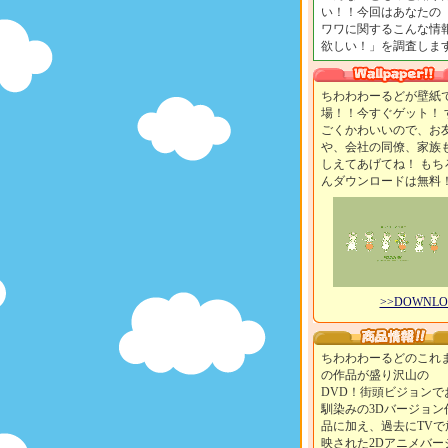
い！！今回はあなたの
ワワに関するこんな情
欲しい！」を調査します
ちわわわーるどが壁紙
場！！今すぐゲット！ 
ごくかわいいので、お
や、会社の同僚、家族
しえてあげてね！ もち
んダウンロードは無料
>>DOWNL
ちわわわーるどのこれ
の作品が盛り沢山の
DVD！街頭ビジョンで
馴染みの3Dバージョン
品に加え、過去にTVで
映された2Dアニメバー