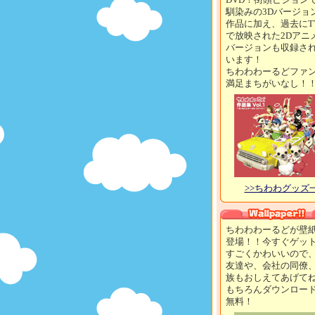
馴染みの3Dバージョ
作品に加え、過去にT
で放映された2Dアニ
バージョンも収録さ
います！
ちわわわーるどファ
満足まちがいなし！
>>ちわわグッズ
ちわわわーるどが壁
登場！！今すぐゲッ
すごくかわいいので
友達や、会社の同僚
族もおしえてあげて
もちろんダウンロー
無料！