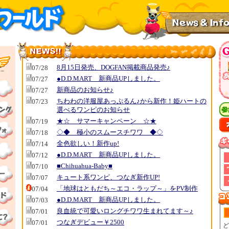
8月15日発売、DOGFAN掲載商品発売♪
07/28
●D.D.MART 新商品UPしました。
07/27
新商品のお知らせ♪
07/27
ちわわの洋服屋あっぷるん♪から新作！姫ハートの
07/23
選べるワンピのお知らせ
★☆ サマーキャンペーン ☆★
07/19
◇◆ 極小のスムースチワワ ◆◇
07/18
全色欲しい！新作up!
07/14
●D.D.MART 新商品UPしました。
07/12
■Chihuahua-Baby■
07/10
キュート系ワンピ、つなぎ新作UP!
07/07
「地球はともだち～エコ・ラップ～」をPV制作
07/04
●D.D.MART 新商品UPしました。
07/03
良血統で可愛いロングチワワ生まれてます～♪
07/01
つなぎデビュー￥2500
07/01
ど