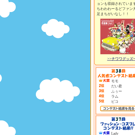
ョンも収録されていま
ちわわわーるどファン
足まちがいなし！！
>>チワワグッズ
モモ
だい君
ふぅー
ラム
ピコ
Lady