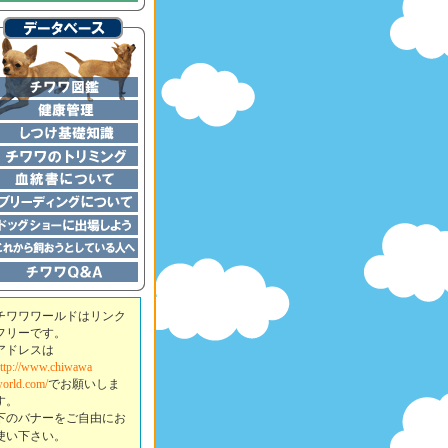
チワワワールドはリンク
フリーです。
アドレスは
ttp://www.chiwawa
orld.com/
でお願いしま
す。
下のバナーをご自由にお
使い下さい。