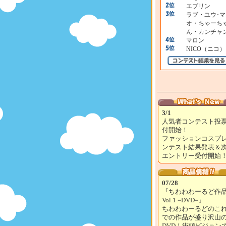
エブリン
ラブ・ユウ･マ
オ・ちゃーち
ん・カンチャ
マロン
NICO（ニコ）
3/1
人気者コンテスト投
付開始！
ファッションコスプ
ンテスト結果発表＆
エントリー受付開始
07/28
『ちわわわーるど作
Vol.1 =DVD=』
ちわわわーるどのこ
での作品が盛り沢山
DVD！街頭ビジョン