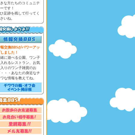
きな方たちのコミュニテ
ーです！
ひ足跡を残して行ってく
さいね。
報交換BBSがパワーアッ
プしました！
一緒に遊べる公園、ワン子
と入れるレストラン、お気
に入りのワン子雑貨のお
店・・・あなたの身近なチ
ワワな情報を教えてね。