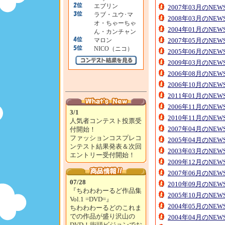
エブリン
2007年03月のNE
ラブ・ユウ･マ
2008年03月のNE
オ・ちゃーちゃ
2004年01月のNE
ん・カンチャン
マロン
2007年05月のNE
NICO（ニコ）
2005年06月のNE
2009年03月のNE
2006年08月のNE
2006年10月のNE
2011年01月のNE
2006年11月のNE
3/1
2010年11月のNE
人気者コンテスト投票受
2007年04月のNE
付開始！
ファッションコスプレコ
2005年04月のNE
ンテスト結果発表＆次回
2003年03月のNE
エントリー受付開始！
2009年12月のNE
2007年06月のNE
07/28
2010年09月のNE
『ちわわわーるど作品集
2005年10月のNE
Vol.1 =DVD=』
2004年05月のNE
ちわわわーるどのこれま
での作品が盛り沢山の
2004年04月のNE
DVD！街頭ビジョンでお