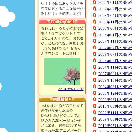
2005年01月のNE
い！！今回はあなたの「チ
ワワに関するこんな情報が
2007年02月のNE
欲しい！」を調査します!
2008年04月のNE
2003年11月のNE
ちわわわーるどが壁紙で登
2006年06月のNE
場！！今すぐゲット！ す
2006年01月のNE
ごくかわいいので、お友達
2007年11月のNE
や、会社の同僚、家族もお
2007年07月のNE
しえてあげてね！ もちろ
んダウンロードは無料！
2003年07月のNE
2006年09月のNE
2004年11月のNE
2007年09月のNE
2009年10月のNE
2004年08月のNE
>>DOWNLOAD
2006年12月のNE
2009年06月のNE
ちわわわーるどのこれまで
2010年03月のNE
の作品が盛り沢山の
2009年11月のNE
DVD！街頭ビジョンでお
2009年08月のNE
馴染みの3Dバージョン作
品に加え、過去にTVで放
2010年05月のNE
映された2Dアニメバージ