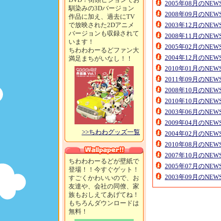
2005年08月のNE
馴染みの3Dバージョン
2008年09月のNE
作品に加え、過去にTV
で放映された2Dアニメ
2003年12月のNE
バージョンも収録されて
2008年11月のNE
います！
2005年02月のNE
ちわわわーるどファン大
2004年12月のNE
満足まちがいなし！！
2010年01月のNE
2011年09月のNE
2008年10月のNE
2010年10月のNE
2003年06月のNE
2009年04月のNE
>>ちわわグッズ一覧
2004年02月のNE
2010年08月のNE
2007年10月のNE
ちわわわーるどが壁紙で
2005年07月のNE
登場！！今すぐゲット！
2003年09月のNE
すごくかわいいので、お
友達や、会社の同僚、家
族もおしえてあげてね！
もちろんダウンロードは
無料！