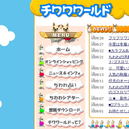
フリフリワ
09/28
今度は冬服☆
09/27
■カラフルB
09/22
ちわわの洋
09/21
ト/ゴスロ
☆ 可愛い
09/18
人気の秋服☆
09/13
仔犬のオー
09/11
ちわわの洋
09/10
のゴスロリ
☆★ 新作
09/07
■□ブラッ
09/06
お待たせし
09/01