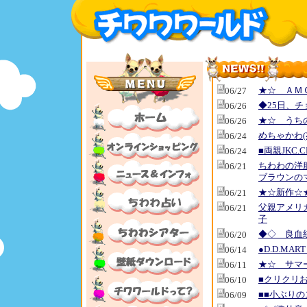
★☆ ＡＭ
06/27
◆25日、
06/26
★☆ うち
06/26
めちゃかわ(
06/24
■両親JKC.
06/24
ちわわの洋
06/21
ブラウンの
★☆新作☆
06/21
父親アメリ
06/21
子
◆◇ 良血
06/20
●D.D.MA
06/14
★☆ サマ
06/11
■クリクリお
06/10
■■小ぶりの
06/09