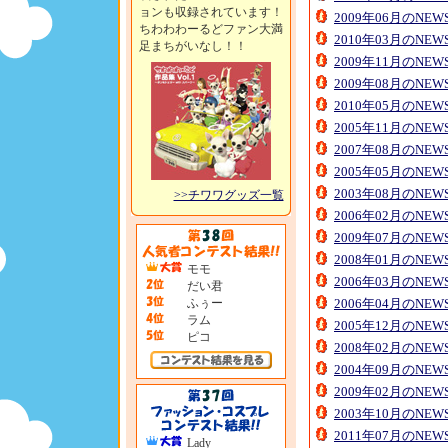
ョンも収録されています！
2009年06月のNE
ちわわわーるどファン大満
2010年03月のNE
足まちがいなし！！
2009年11月のNE
2009年08月のNE
2010年05月のNE
2005年11月のNE
2007年08月のNE
2005年05月のNE
2003年08月のNE
>>チワワグッズ一覧
2006年02月のNE
2009年07月のNE
2008年01月のNE
モモ
2006年03月のNE
だい君
ふぅー
2006年04月のNE
ラム
2005年12月のNE
ピコ
2008年02月のNE
2004年09月のNE
2009年02月のNE
2003年10月のNE
2011年07月のNE
Lady