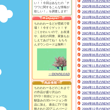
2009年05月のNE
い！！今回はあなたの「チ
2005年09月のNE
ワワに関するこんな情報が
欲しい！」を調査します!
2003年05月のNE
2010年04月のNE
2003年04月のNE
ちわわわーるどが壁紙で登
場！！今すぐゲット！ す
2008年08月のNE
ごくかわいいので、お友達
2005年01月のNE
や、会社の同僚、家族もお
2007年02月のNE
しえてあげてね！ もちろ
2008年04月のNE
んダウンロードは無料！
2003年11月のNE
2006年06月のNE
2006年01月のNE
2007年11月のNE
2007年07月のNE
>>DOWNLOAD
2003年07月のNE
2006年09月のNE
2004年11月のNE
ちわわわーるどのこれまで
の作品が盛り沢山の
2007年09月のNE
DVD！街頭ビジョンでお
2009年10月のNE
馴染みの3Dバージョン作
2004年08月のNE
品に加え、過去にTVで放
映された2Dアニメバージ
2006年12月のNE