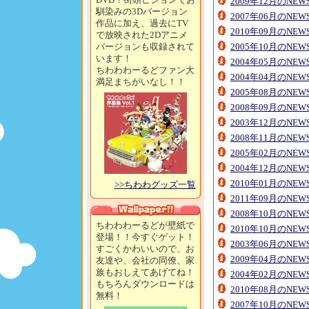
2009年12月のNE
馴染みの3Dバージョン
2007年06月のNE
作品に加え、過去にTV
2010年09月のNE
で放映された2Dアニメ
バージョンも収録されて
2005年10月のNE
います！
2004年05月のNE
ちわわわーるどファン大
2004年04月のNE
満足まちがいなし！！
2005年08月のNE
2008年09月のNE
2003年12月のNE
2008年11月のNE
2005年02月のNE
2004年12月のNE
2010年01月のNE
>>ちわわグッズ一覧
2011年09月のNE
2008年10月のNE
ちわわわーるどが壁紙で
2010年10月のNE
登場！！今すぐゲット！
2003年06月のNE
すごくかわいいので、お
2009年04月のNE
友達や、会社の同僚、家
族もおしえてあげてね！
2004年02月のNE
もちろんダウンロードは
2010年08月のNE
無料！
2007年10月のNE