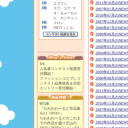
2011年10月のNE
エブリン
ラブ・ユウ･マ
2007年01月のNE
オ・ちゃーちゃ
2010年07月のNE
ん・カンチャン
2007年12月のNE
マロン
NICO（ニコ）
2006年07月のNE
2008年06月のNE
2007年03月のNE
2008年03月のNE
2004年01月のNE
2007年05月のNE
3/1
2005年06月のNE
人気者コンテスト投票受
2009年03月のNE
付開始！
2006年08月のNE
ファッションコスプレコ
ンテスト結果発表＆次回
2006年10月のNE
エントリー受付開始！
2011年01月のNE
2006年11月のNE
2010年11月のNE
07/28
『ちわわわーるど作品集
2007年04月のNE
Vol.1 =DVD=』
2005年04月のNE
ちわわわーるどのこれま
2003年03月のNE
での作品が盛り沢山の
DVD！街頭ビジョンでお