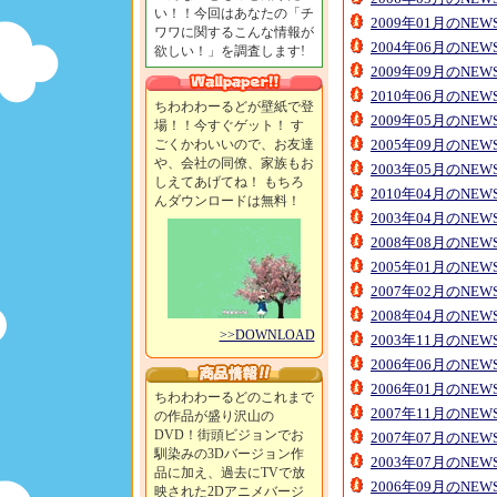
い！！今回はあなたの「チ
2009年01月のNE
ワワに関するこんな情報が
2004年06月のNE
欲しい！」を調査します!
2009年09月のNE
2010年06月のNE
ちわわわーるどが壁紙で登
2009年05月のNE
場！！今すぐゲット！ す
ごくかわいいので、お友達
2005年09月のNE
や、会社の同僚、家族もお
2003年05月のNE
しえてあげてね！ もちろ
2010年04月のNE
んダウンロードは無料！
2003年04月のNE
2008年08月のNE
2005年01月のNE
2007年02月のNE
2008年04月のNE
>>DOWNLOAD
2003年11月のNE
2006年06月のNE
2006年01月のNE
ちわわわーるどのこれまで
2007年11月のNE
の作品が盛り沢山の
DVD！街頭ビジョンでお
2007年07月のNE
馴染みの3Dバージョン作
2003年07月のNE
品に加え、過去にTVで放
2006年09月のNE
映された2Dアニメバージ