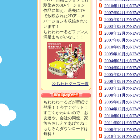
馴染みの3Dバージョン
2010年11月のNE
作品に加え、過去にTV
2007年04月のNE
で放映された2Dアニメ
2005年04月のNE
バージョンも収録されて
います！
2003年03月のNE
ちわわわーるどファン大
2009年12月のNE
満足まちがいなし！！
2007年06月のNE
2010年09月のNE
2005年10月のNE
2004年05月のNE
2004年04月のNE
2005年08月のNE
2008年09月のNE
>>ちわわグッズ一覧
2003年12月のNE
2008年11月のNE
ちわわわーるどが壁紙で
2005年02月のNE
登場！！今すぐゲット！
2004年12月のNE
すごくかわいいので、お
2010年01月のNE
友達や、会社の同僚、家
2011年09月のNE
族もおしえてあげてね！
もちろんダウンロードは
2008年10月のNE
無料！
2010年10月のNE