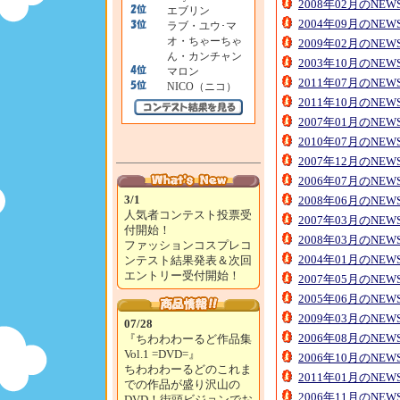
2008年02月のNE
エブリン
2004年09月のNE
ラブ・ユウ･マ
オ・ちゃーちゃ
2009年02月のNE
ん・カンチャン
2003年10月のNE
マロン
2011年07月のNE
NICO（ニコ）
2011年10月のNE
2007年01月のNE
2010年07月のNE
2007年12月のNE
2006年07月のNE
3/1
2008年06月のNE
人気者コンテスト投票受
2007年03月のNE
付開始！
2008年03月のNE
ファッションコスプレコ
2004年01月のNE
ンテスト結果発表＆次回
エントリー受付開始！
2007年05月のNE
2005年06月のNE
2009年03月のNE
07/28
2006年08月のNE
『ちわわわーるど作品集
Vol.1 =DVD=』
2006年10月のNE
ちわわわーるどのこれま
2011年01月のNE
での作品が盛り沢山の
2006年11月のNE
DVD！街頭ビジョンでお