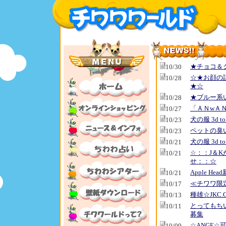
★チョコ＆
10/30
☆★お顔の
10/28
★☆
★ブルー系
10/28
「ＡＮwＡＮ
10/27
犬の服 3d 
10/23
ペットの臭
10/23
犬の服 3d 
10/21
☆：：J＆
10/21
せ：：☆
Apple He
10/21
≪チワワ限定ド
10/17
種雄☆JKC
10/13
とってもち
10/11
募集
☆ANGE☆
10/09