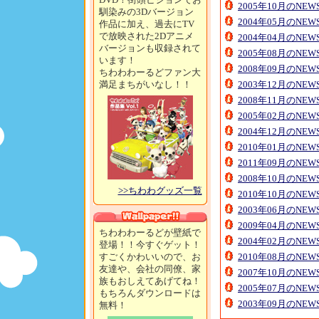
2005年10月のNE
馴染みの3Dバージョン
2004年05月のNE
作品に加え、過去にTV
で放映された2Dアニメ
2004年04月のNE
バージョンも収録されて
2005年08月のNE
います！
2008年09月のNE
ちわわわーるどファン大
満足まちがいなし！！
2003年12月のNE
2008年11月のNE
2005年02月のNE
2004年12月のNE
2010年01月のNE
2011年09月のNE
2008年10月のNE
>>ちわわグッズ一覧
2010年10月のNE
2003年06月のNE
2009年04月のNE
ちわわわーるどが壁紙で
2004年02月のNE
登場！！今すぐゲット！
すごくかわいいので、お
2010年08月のNE
友達や、会社の同僚、家
2007年10月のNE
族もおしえてあげてね！
2005年07月のNE
もちろんダウンロードは
2003年09月のNE
無料！