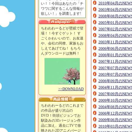
2010年04月のNE
い！！今回はあなたの「チ
ワワに関するこんな情報が
2003年04月のNE
欲しい！」を調査します!
2008年08月のNE
2005年01月のNE
ちわわわーるどが壁紙で登
2007年02月のNE
場！！今すぐゲット！ す
2008年04月のNE
ごくかわいいので、お友達
2003年11月のNE
や、会社の同僚、家族もお
しえてあげてね！ もちろ
2006年06月のNE
んダウンロードは無料！
2006年01月のNE
2007年11月のNE
2007年07月のNE
2003年07月のNE
2006年09月のNE
2004年11月のNE
>>DOWNLOAD
2007年09月のNE
2009年10月のNE
ちわわわーるどのこれまで
2004年08月のNE
の作品が盛り沢山の
2006年12月のNE
DVD！街頭ビジョンでお
2009年06月のNE
馴染みの3Dバージョン作
品に加え、過去にTVで放
2010年03月のNE
映された2Dアニメバージ