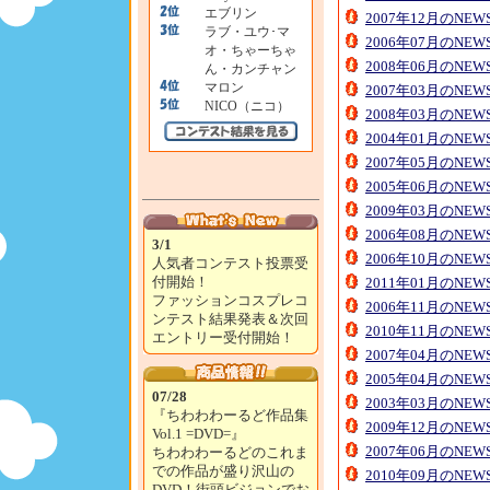
エブリン
2007年12月のNE
ラブ・ユウ･マ
2006年07月のNE
オ・ちゃーちゃ
2008年06月のNE
ん・カンチャン
マロン
2007年03月のNE
NICO（ニコ）
2008年03月のNE
2004年01月のNE
2007年05月のNE
2005年06月のNE
2009年03月のNE
2006年08月のNE
3/1
2006年10月のNE
人気者コンテスト投票受
付開始！
2011年01月のNE
ファッションコスプレコ
2006年11月のNE
ンテスト結果発表＆次回
2010年11月のNE
エントリー受付開始！
2007年04月のNE
2005年04月のNE
07/28
2003年03月のNE
『ちわわわーるど作品集
2009年12月のNE
Vol.1 =DVD=』
2007年06月のNE
ちわわわーるどのこれま
での作品が盛り沢山の
2010年09月のNE
DVD！街頭ビジョンでお