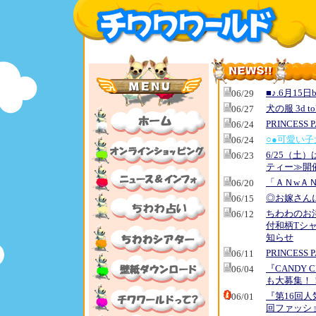
■♪.6月15日ba
06/29
犬の服 3d 
06/27
PRINCES
06/24
○●可愛い子
06/24
6/25（土
06/23
ティー≫開
「ＡＮwＡＮ
06/20
◎お嫁さん
06/15
ちわわのお
06/12
付和柄Tシ
知らせ
PRINCES
06/11
『CANDY
06/04
も大募集！
『第16回
06/01
回ファッシ