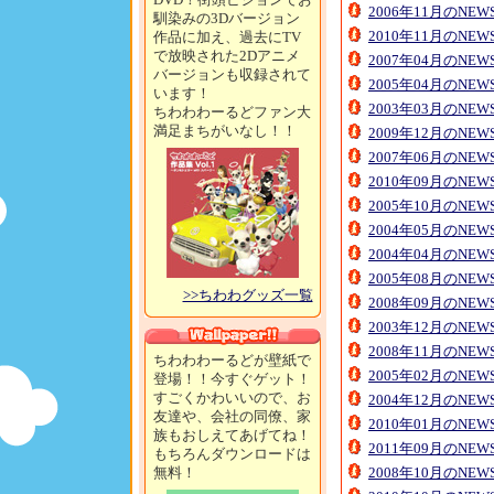
2006年11月のNE
馴染みの3Dバージョン
2010年11月のNE
作品に加え、過去にTV
で放映された2Dアニメ
2007年04月のNE
バージョンも収録されて
2005年04月のNE
います！
2003年03月のNE
ちわわわーるどファン大
満足まちがいなし！！
2009年12月のNE
2007年06月のNE
2010年09月のNE
2005年10月のNE
2004年05月のNE
2004年04月のNE
2005年08月のNE
>>ちわわグッズ一覧
2008年09月のNE
2003年12月のNE
2008年11月のNE
ちわわわーるどが壁紙で
2005年02月のNE
登場！！今すぐゲット！
すごくかわいいので、お
2004年12月のNE
友達や、会社の同僚、家
2010年01月のNE
族もおしえてあげてね！
2011年09月のNE
もちろんダウンロードは
無料！
2008年10月のNE