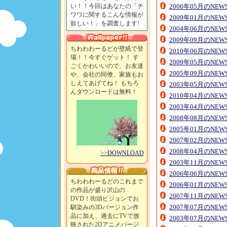
い！！今回はあなたの「チ
2006年05月のNE
ワワに関するこんな情報が
2009年01月のNE
欲しい！」を調査します!
2004年06月のNE
2009年09月のNE
ちわわわーるどが壁紙で登
2010年06月のNE
場！！今すぐゲット！ す
2009年05月のNE
ごくかわいいので、お友達
2005年09月のNE
や、会社の同僚、家族もお
しえてあげてね！ もちろ
2003年05月のNE
んダウンロードは無料！
2010年04月のNE
2003年04月のNE
2008年08月のNE
2005年01月のNE
2007年02月のNE
2008年04月のNE
>>DOWNLOAD
2003年11月のNE
2006年06月のNE
ちわわわーるどのこれまで
2006年01月のNE
の作品が盛り沢山の
2007年11月のNE
DVD！街頭ビジョンでお
2007年07月のNE
馴染みの3Dバージョン作
品に加え、過去にTVで放
2003年07月のNE
映された2Dアニメバージ