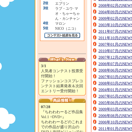
エブリン
2008年02月のNE
ラブ・ユウ･マ
2004年09月のNE
オ・ちゃーちゃ
2009年02月のNE
ん・カンチャン
マロン
2003年10月のNE
NICO（ニコ）
2011年07月のNE
2011年10月のNE
2007年01月のNE
2010年07月のNE
2007年12月のNE
2006年07月のNE
3/1
2008年06月のNE
人気者コンテスト投票受
付開始！
2007年03月のNE
ファッションコスプレコ
2008年03月のNE
ンテスト結果発表＆次回
2004年01月のNE
エントリー受付開始！
2007年05月のNE
2005年06月のNE
07/28
2009年03月のNE
『ちわわわーるど作品集
2006年08月のNE
Vol.1 =DVD=』
ちわわわーるどのこれま
2006年10月のNE
での作品が盛り沢山の
2011年01月のNE
DVD！街頭ビジョンでお