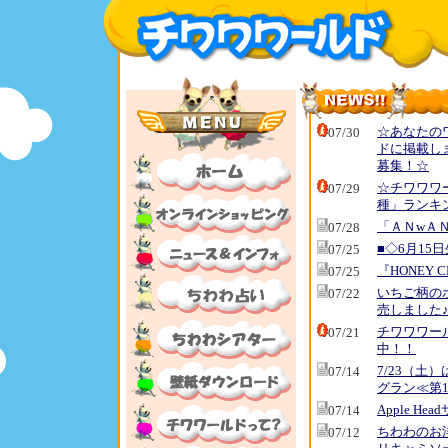
☆あなたの
07/30
ドに掲載し
募集！☆
☆チワワワ
07/29
種」ランキ
「ＡＮwＡＮ
07/28
■◇6月15
07/25
『HONEY
07/25
いちご柄の
07/22
売しました
チワワワー
07/21
中！！
7/23（土
07/14
グラン≪第
Apple 
07/14
ちわわのお
07/12