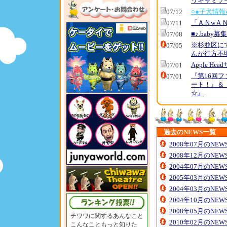
リキャミソ
○●子犬情報
07/12
「ＡＮwＡ
07/11
■♪.baby
07/08
※杉並区に
07/05
んが行方不
Apple H
07/01
『第16回
07/01
ート！』＆
☆』
過去のNEWS一覧
2008年07月のNE
2008年12月のNE
2004年07月のNE
2005年03月のNE
2004年03月のNE
2004年10月のNE
2008年05月のNE
チワワに関するあんなこと
2010年02月のNE
こんなこともっと知りた