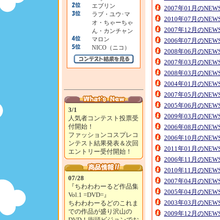
エブリン
2007年01月のNE
ラブ・ユウ･マ
2010年07月のNE
オ・ちゃーちゃ
2007年12月のNE
ん・カンチャン
マロン
2006年07月のNE
NICO（ニコ）
2008年06月のNE
2007年03月のNE
2008年03月のNE
2004年01月のNE
2007年05月のNE
2005年06月のNE
3/1
2009年03月のNE
人気者コンテスト投票受
付開始！
2006年08月のNE
ファッションコスプレコ
2006年10月のNE
ンテスト結果発表＆次回
2011年01月のNE
エントリー受付開始！
2006年11月のNE
2010年11月のNE
07/28
2007年04月のNE
『ちわわわーるど作品集
2005年04月のNE
Vol.1 =DVD=』
2003年03月のNE
ちわわわーるどのこれま
での作品が盛り沢山の
2009年12月のNE
DVD！街頭ビジョンでお