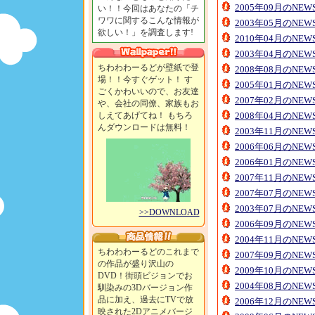
2005年09月のNE
い！！今回はあなたの「チ
ワワに関するこんな情報が
2003年05月のNE
欲しい！」を調査します!
2010年04月のNE
2003年04月のNE
ちわわわーるどが壁紙で登
2008年08月のNE
場！！今すぐゲット！ す
2005年01月のNE
ごくかわいいので、お友達
2007年02月のNE
や、会社の同僚、家族もお
しえてあげてね！ もちろ
2008年04月のNE
んダウンロードは無料！
2003年11月のNE
2006年06月のNE
2006年01月のNE
2007年11月のNE
2007年07月のNE
2003年07月のNE
>>DOWNLOAD
2006年09月のNE
2004年11月のNE
ちわわわーるどのこれまで
2007年09月のNE
の作品が盛り沢山の
2009年10月のNE
DVD！街頭ビジョンでお
2004年08月のNE
馴染みの3Dバージョン作
品に加え、過去にTVで放
2006年12月のNE
映された2Dアニメバージ