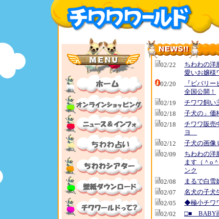
ちわわの洋
02/22
愛いお嬢様
『ビバリーヒ
02/20
全国公開！
チワワ飼い
02/19
子犬の」価
02/18
チワワ販売
02/18
ヨ
子犬の画像
02/12
ちわわの洋
02/09
ます（＾o＾
ンク
まるで白雪
02/08
名犬の子犬
02/07
◆極小チワ
02/05
□■ BAB
02/02