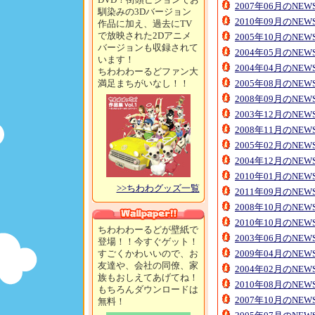
2007年06月のNE
馴染みの3Dバージョン
2010年09月のNE
作品に加え、過去にTV
で放映された2Dアニメ
2005年10月のNE
バージョンも収録されて
2004年05月のNE
います！
2004年04月のNE
ちわわわーるどファン大
満足まちがいなし！！
2005年08月のNE
2008年09月のNE
2003年12月のNE
2008年11月のNE
2005年02月のNE
2004年12月のNE
2010年01月のNE
>>ちわわグッズ一覧
2011年09月のNE
2008年10月のNE
2010年10月のNE
ちわわわーるどが壁紙で
2003年06月のNE
登場！！今すぐゲット！
すごくかわいいので、お
2009年04月のNE
友達や、会社の同僚、家
2004年02月のNE
族もおしえてあげてね！
2010年08月のNE
もちろんダウンロードは
2007年10月のNE
無料！