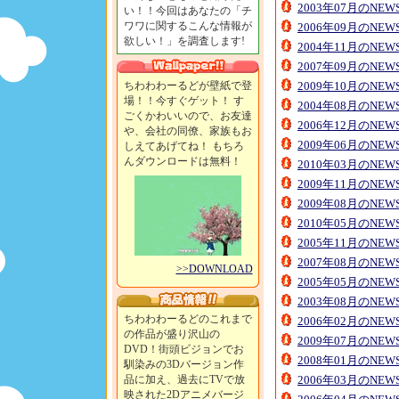
2003年07月のNE
い！！今回はあなたの「チ
ワワに関するこんな情報が
2006年09月のNE
欲しい！」を調査します!
2004年11月のNE
2007年09月のNE
ちわわわーるどが壁紙で登
2009年10月のNE
場！！今すぐゲット！ す
2004年08月のNE
ごくかわいいので、お友達
2006年12月のNE
や、会社の同僚、家族もお
2009年06月のNE
しえてあげてね！ もちろ
んダウンロードは無料！
2010年03月のNE
2009年11月のNE
2009年08月のNE
2010年05月のNE
2005年11月のNE
2007年08月のNE
>>DOWNLOAD
2005年05月のNE
2003年08月のNE
ちわわわーるどのこれまで
2006年02月のNE
の作品が盛り沢山の
2009年07月のNE
DVD！街頭ビジョンでお
2008年01月のNE
馴染みの3Dバージョン作
品に加え、過去にTVで放
2006年03月のNE
映された2Dアニメバージ