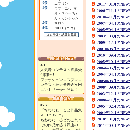
エブリン
2011年01月のNE
ラブ・ユウ･マ
2006年11月のNE
オ・ちゃーちゃ
2010年11月のNE
ん・カンチャン
マロン
2007年04月のNE
NICO（ニコ）
2005年04月のNE
2003年03月のNE
2009年12月のNE
2007年06月のNE
2010年09月のNE
2005年10月のNE
3/1
2004年05月のNE
人気者コンテスト投票受
2004年04月のNE
付開始！
ファッションコスプレコ
2005年08月のNE
ンテスト結果発表＆次回
2008年09月のNE
エントリー受付開始！
2003年12月のNE
2008年11月のNE
07/28
2005年02月のNE
『ちわわわーるど作品集
2004年12月のNE
Vol.1 =DVD=』
2010年01月のNE
ちわわわーるどのこれま
での作品が盛り沢山の
2011年09月のNE
DVD！街頭ビジョンでお