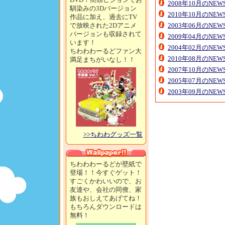
2008年10月のNE
馴染みの3Dバージョン
2010年10月のNE
作品に加え、過去にTV
で放映された2Dアニメ
2003年06月のNE
バージョンも収録されて
2009年04月のNE
います！
2004年02月のNE
ちわわわーるどファン大
2010年08月のNE
満足まちがいなし！！
2007年10月のNE
2005年07月のNE
2003年09月のNE
>>ちわわグッズ一覧
ちわわわーるどが壁紙で
登場！！今すぐゲット！
すごくかわいいので、お
友達や、会社の同僚、家
族もおしえてあげてね！
もちろんダウンロードは
無料！