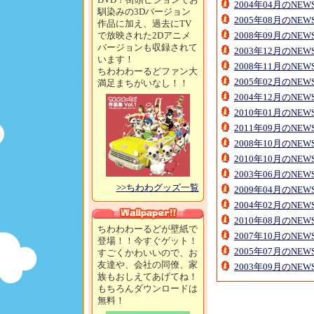
2004年04月のNE
馴染みの3Dバージョン
2005年08月のNE
作品に加え、過去にTV
で放映された2Dアニメ
2008年09月のNE
バージョンも収録されて
2003年12月のNE
います！
2008年11月のNE
ちわわわーるどファン大
2005年02月のNE
満足まちがいなし！！
2004年12月のNE
2010年01月のNE
2011年09月のNE
2008年10月のNE
2010年10月のNE
2003年06月のNE
>>ちわわグッズ一覧
2009年04月のNE
2004年02月のNE
2010年08月のNE
ちわわわーるどが壁紙で
2007年10月のNE
登場！！今すぐゲット！
2005年07月のNE
すごくかわいいので、お
友達や、会社の同僚、家
2003年09月のNE
族もおしえてあげてね！
もちろんダウンロードは
無料！