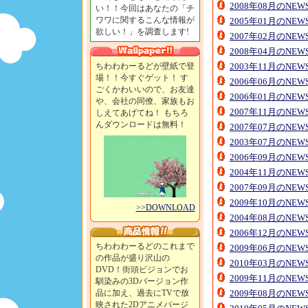
2008年08月のNE
い！！今回はあなたの「チ
ワワに関するこんな情報が
2005年01月のNE
欲しい！」を調査します!
2007年02月のNE
2008年04月のNE
ちわわわーるどが壁紙で登
2003年11月のNE
場！！今すぐゲット！ す
2006年06月のNE
ごくかわいいので、お友達
2006年01月のNE
や、会社の同僚、家族もお
2007年11月のNE
しえてあげてね！ もちろ
んダウンロードは無料！
2007年07月のNE
2003年07月のNE
2006年09月のNE
2004年11月のNE
2007年09月のNE
2009年10月のNE
>>DOWNLOAD
2004年08月のNE
2006年12月のNE
ちわわわーるどのこれまで
2009年06月のNE
の作品が盛り沢山の
2010年03月のNE
DVD！街頭ビジョンでお
2009年11月のNE
馴染みの3Dバージョン作
品に加え、過去にTVで放
2009年08月のNE
映された2Dアニメバージ