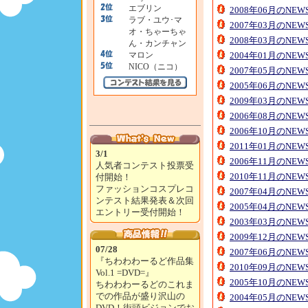
エブリン
2008年06月のNE
ラブ・ユウ･マ
2007年03月のNE
オ・ちゃーちゃ
2008年03月のNE
ん・カンチャン
マロン
2004年01月のNE
NICO（ニコ）
2007年05月のNE
2005年06月のNE
2009年03月のNE
2006年08月のNE
2006年10月のNE
2011年01月のNE
3/1
2006年11月のNE
人気者コンテスト投票受
2010年11月のNE
付開始！
ファッションコスプレコ
2007年04月のNE
ンテスト結果発表＆次回
2005年04月のNE
エントリー受付開始！
2003年03月のNE
2009年12月のNE
07/28
2007年06月のNE
『ちわわわーるど作品集
2010年09月のNE
Vol.1 =DVD=』
2005年10月のNE
ちわわわーるどのこれま
での作品が盛り沢山の
2004年05月のNE
DVD！街頭ビジョンでお