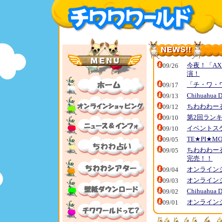
今夜！「AX
09/26
演！
「チ・ワ・ワ
09/17
Chihuahua 
09/13
ちわわわー
09/12
第2回ラン
09/10
イベントス
09/10
TE★PI★M
09/05
ちわわわー
09/05
完売！！
オンラインシ
09/04
オンライン
09/03
Chihuahua 
09/02
オンライン
09/01