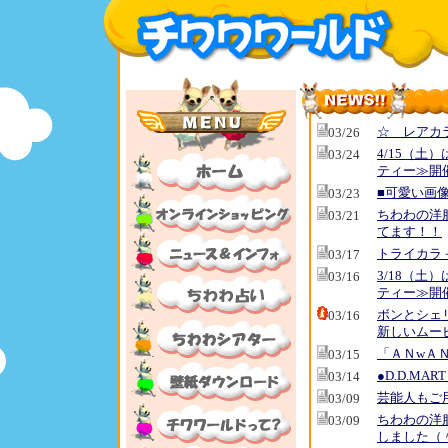
☆ レアカ
03/26
4/15（土
03/24
ティー≫開
■可愛い画
03/23
ちわわの洋
03/21
てます！！
トライカラ
03/17
3/18（土
03/16
ティー≫開
ボンとシェ
03/16
新しいムー
「ＡＮwＡＮ
03/15
●D.D.MA
03/14
芸能人もご
03/09
ちわわの洋
03/09
しました（