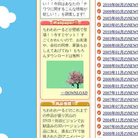
い！！今回はあなたの「チ
2010年06月のNE
ワワに関するこんな情報が
2009年05月のNE
欲しい！」を調査します!
2005年09月のNE
2003年05月のNE
ちわわわーるどが壁紙で登
2010年04月のNE
場！！今すぐゲット！ す
2003年04月のNE
ごくかわいいので、お友達
や、会社の同僚、家族もお
2008年08月のNE
しえてあげてね！ もちろ
2005年01月のNE
んダウンロードは無料！
2007年02月のNE
2008年04月のNE
2003年11月のNE
2006年06月のNE
2006年01月のNE
2007年11月のNE
>>DOWNLOAD
2007年07月のNE
2003年07月のNE
ちわわわーるどのこれまで
2006年09月のNE
の作品が盛り沢山の
2004年11月のNE
DVD！街頭ビジョンでお
馴染みの3Dバージョン作
2007年09月のNE
品に加え、過去にTVで放
2009年10月のNE
映された2Dアニメバージ