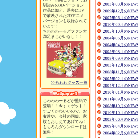
2003年03月のNE
馴染みの3Dバージョン
作品に加え、過去にTV
2009年12月のNE
で放映された2Dアニメ
2007年06月のNE
バージョンも収録されて
2010年09月のNE
います！
ちわわわーるどファン大
2005年10月のNE
満足まちがいなし！！
2004年05月のNE
2004年04月のNE
2005年08月のNE
2008年09月のNE
2003年12月のNE
2008年11月のNE
2005年02月のNE
>>ちわわグッズ一覧
2004年12月のNE
2010年01月のNE
2011年09月のNE
ちわわわーるどが壁紙で
登場！！今すぐゲット！
2008年10月のNE
すごくかわいいので、お
2010年10月のNE
友達や、会社の同僚、家
2003年06月のNE
族もおしえてあげてね！
2009年04月のNE
もちろんダウンロードは
無料！
2004年02月のNE