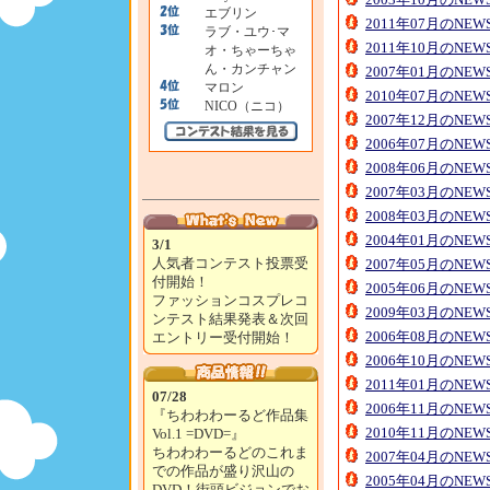
エブリン
2011年07月のNE
ラブ・ユウ･マ
2011年10月のNE
オ・ちゃーちゃ
ん・カンチャン
2007年01月のNE
マロン
2010年07月のNE
NICO（ニコ）
2007年12月のNE
2006年07月のNE
2008年06月のNE
2007年03月のNE
2008年03月のNE
2004年01月のNE
3/1
人気者コンテスト投票受
2007年05月のNE
付開始！
2005年06月のNE
ファッションコスプレコ
2009年03月のNE
ンテスト結果発表＆次回
2006年08月のNE
エントリー受付開始！
2006年10月のNE
2011年01月のNE
07/28
2006年11月のNE
『ちわわわーるど作品集
2010年11月のNE
Vol.1 =DVD=』
ちわわわーるどのこれま
2007年04月のNE
での作品が盛り沢山の
2005年04月のNE
DVD！街頭ビジョンでお