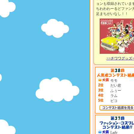
ョンも収録されていま
ちわわわーるどファン
足まちがいなし！！
>>チワワグッズ
モモ
だい君
ふぅー
ラム
ピコ
Lady