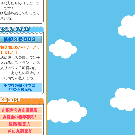
きな方たちのコミュニテ
ーです！
ひ足跡を残して行ってく
さいね。
報交換BBSがパワーアッ
プしました！
一緒に遊べる公園、ワン子
と入れるレストラン、お気
に入りのワン子雑貨のお
店・・・あなたの身近なチ
ワワな情報を教えてね。