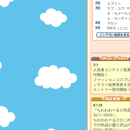
エブリン
ラブ・ユウ･マ
オ・ちゃーち
ん・カンチャ
マロン
NICO（ニコ）
3/1
人気者コンテスト投
付開始！
ファッションコスプ
ンテスト結果発表＆
エントリー受付開始
07/28
『ちわわわーるど作
Vol.1 =DVD=』
ちわわわーるどのこ
での作品が盛り沢山
DVD！街頭ビジョン