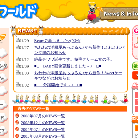
Remy更新しました♪(^Q^)/
01/29
ちわわの洋服屋あっぷるん♪から新作！ふわふわパ
01/27
ンダ服のお知らせ
絶品チワワ誕生です。短毛クリーム女の子。
01/12
■□ BABY画像更新しました～♪ □■
01/09
ちわわの洋服屋あっぷるん♪から新作！Sweetケー
01/03
キつなぎのお知らせ
■□ 分譲開始です～♪ □■
01/02
過去のNEWS一覧
2008年07月のNEWS一覧
2008年12月のNEWS一覧
2004年07月のNEWS一覧
ど
2005年03月のNEWS一覧