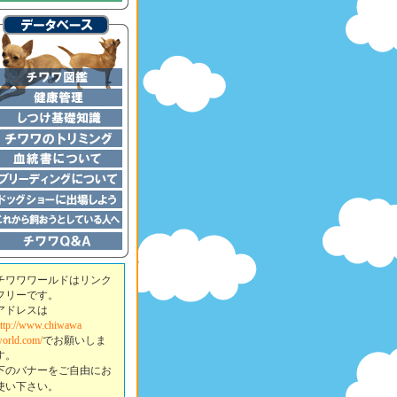
チワワワールドはリンク
フリーです。
アドレスは
ttp://www.chiwawa
orld.com/
でお願いしま
す。
下のバナーをご自由にお
使い下さい。