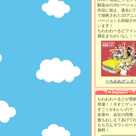
馴染みの3Dバージョ
作品に加え、過去にT
で放映された2Dアニ
バージョンも収録さ
います！
ちわわわーるどファ
満足まちがいなし！
>>ちわわグッズ
ちわわわーるどが壁
登場！！今すぐゲッ
すごくかわいいので
友達や、会社の同僚
族もおしえてあげて
もちろんダウンロー
無料！