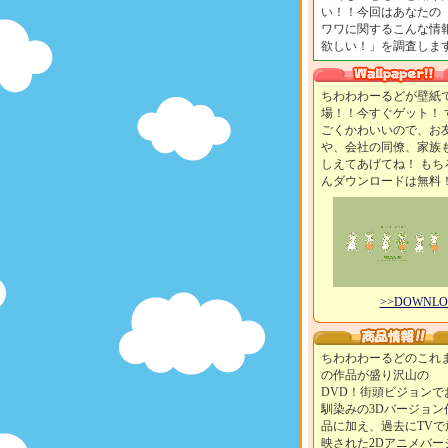
い！！今回はあなたの
ワワに関するこんな情
欲しい！」を調査します
ちわわわーるどが壁紙
場！！今すぐゲット！ 
ごくかわいいので、お
や、会社の同僚、家族
しえてあげてね！ もち
んダウンロードは無料
>>DOWNL
ちわわわーるどのこれ
の作品が盛り沢山の
DVD！街頭ビジョンで
馴染みの3Dバージョン
品に加え、過去にTVで
映された2Dアニメバー