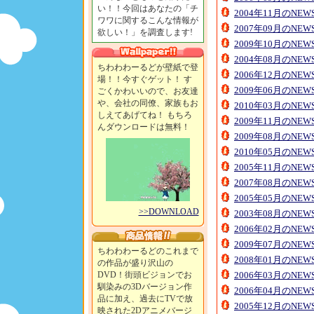
い！！今回はあなたの「チ
2004年11月のNE
ワワに関するこんな情報が
2007年09月のNE
欲しい！」を調査します!
2009年10月のNE
2004年08月のNE
ちわわわーるどが壁紙で登
2006年12月のNE
場！！今すぐゲット！ す
2009年06月のNE
ごくかわいいので、お友達
や、会社の同僚、家族もお
2010年03月のNE
しえてあげてね！ もちろ
2009年11月のNE
んダウンロードは無料！
2009年08月のNE
2010年05月のNE
2005年11月のNE
2007年08月のNE
2005年05月のNE
>>DOWNLOAD
2003年08月のNE
2006年02月のNE
2009年07月のNE
ちわわわーるどのこれまで
2008年01月のNE
の作品が盛り沢山の
DVD！街頭ビジョンでお
2006年03月のNE
馴染みの3Dバージョン作
2006年04月のNE
品に加え、過去にTVで放
2005年12月のNE
映された2Dアニメバージ