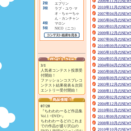
2006年11月のNE
エブリン
2010年11月のNE
ラブ・ユウ･マ
オ・ちゃーちゃ
2007年04月のNE
ん・カンチャン
2005年04月のNE
マロン
2003年03月のNE
NICO（ニコ）
2009年12月のNE
2007年06月のNE
2010年09月のNE
2005年10月のNE
2004年05月のNE
2004年04月のNE
3/1
人気者コンテスト投票受
2005年08月のNE
付開始！
2008年09月のNE
ファッションコスプレコ
2003年12月のNE
ンテスト結果発表＆次回
エントリー受付開始！
2008年11月のNE
2005年02月のNE
2004年12月のNE
07/28
2010年01月のNE
『ちわわわーるど作品集
Vol.1 =DVD=』
2011年09月のNE
ちわわわーるどのこれま
2008年10月のNE
での作品が盛り沢山の
2010年10月のNE
DVD！街頭ビジョンでお