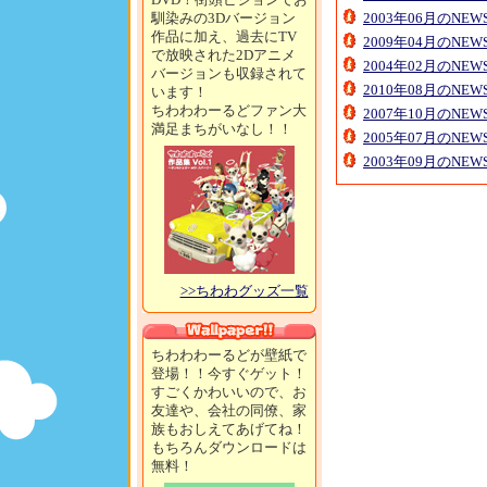
馴染みの3Dバージョン
2003年06月のNE
作品に加え、過去にTV
2009年04月のNE
で放映された2Dアニメ
2004年02月のNE
バージョンも収録されて
2010年08月のNE
います！
ちわわわーるどファン大
2007年10月のNE
満足まちがいなし！！
2005年07月のNE
2003年09月のNE
>>ちわわグッズ一覧
ちわわわーるどが壁紙で
登場！！今すぐゲット！
すごくかわいいので、お
友達や、会社の同僚、家
族もおしえてあげてね！
もちろんダウンロードは
無料！