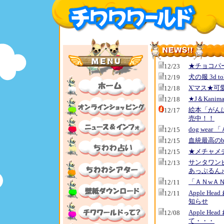
★チョコパ
12/23
犬の服 3d 
12/19
X'マス★可
12/18
★J＆Kani
12/18
絵本「がん
12/17
売中！！
dog wear
12/15
血統最高のba
12/15
★メチャメ
12/15
サンタワン
12/13
あっぷるん
「ＡＮwＡＮ
12/11
Apple 
12/11
知らせ
Apple H
12/08
て・・・