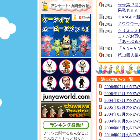
☆☆第12
12/02
果発表☆☆
☆ANGE☆
12/02
チワワワー
12/02
クリスマス
12/02
ェアがお買
「あっぷる
「ＡＮwＡＮ
12/01
第13回人
12/01
過去のNEWS一覧
2008年07月のNE
2008年12月のNE
2004年07月のNE
2005年03月のNE
2004年03月のNE
2004年10月のNE
2008年05月のNE
チワワに関するあんなこと
2010年02月のNE
こんなこともっと知りた