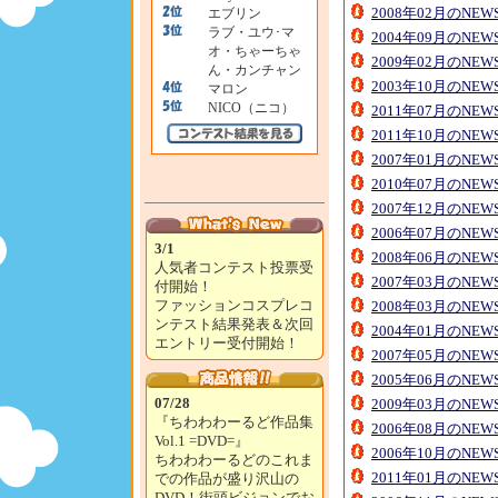
2008年02月のNE
エブリン
ラブ・ユウ･マ
2004年09月のNE
オ・ちゃーちゃ
2009年02月のNE
ん・カンチャン
2003年10月のNE
マロン
NICO（ニコ）
2011年07月のNE
2011年10月のNE
2007年01月のNE
2010年07月のNE
2007年12月のNE
2006年07月のNE
3/1
2008年06月のNE
人気者コンテスト投票受
2007年03月のNE
付開始！
ファッションコスプレコ
2008年03月のNE
ンテスト結果発表＆次回
2004年01月のNE
エントリー受付開始！
2007年05月のNE
2005年06月のNE
07/28
2009年03月のNE
『ちわわわーるど作品集
2006年08月のNE
Vol.1 =DVD=』
2006年10月のNE
ちわわわーるどのこれま
2011年01月のNE
での作品が盛り沢山の
DVD！街頭ビジョンでお