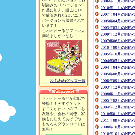
2006年11月のNE
馴染みの3Dバージョン
2010年11月のNE
作品に加え、過去にTV
2007年04月のNE
で放映された2Dアニメ
バージョンも収録されて
2005年04月のNE
います！
2003年03月のNE
ちわわわーるどファン大
2009年12月のNE
満足まちがいなし！！
2007年06月のNE
2010年09月のNE
2005年10月のNE
2004年05月のNE
2004年04月のNE
2005年08月のNE
>>ちわわグッズ一覧
2008年09月のNE
2003年12月のNE
2008年11月のNE
ちわわわーるどが壁紙で
2005年02月のNE
登場！！今すぐゲット！
2004年12月のNE
すごくかわいいので、お
友達や、会社の同僚、家
2010年01月のNE
族もおしえてあげてね！
2011年09月のNE
もちろんダウンロードは
2008年10月のNE
無料！
2010年10月のNE