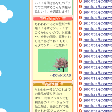
2006年05月のNE
い！！今回はあなたの「チ
2009年01月のNE
ワワに関するこんな情報が
欲しい！」を調査します!
2004年06月のNE
2009年09月のNE
2010年06月のNE
ちわわわーるどが壁紙で登
場！！今すぐゲット！ す
2009年05月のNE
ごくかわいいので、お友達
2005年09月のNE
や、会社の同僚、家族もお
2003年05月のNE
しえてあげてね！ もちろ
んダウンロードは無料！
2010年04月のNE
2003年04月のNE
2008年08月のNE
2005年01月のNE
2007年02月のNE
2008年04月のNE
>>DOWNLOAD
2003年11月のNE
2006年06月のNE
2006年01月のNE
ちわわわーるどのこれまで
の作品が盛り沢山の
2007年11月のNE
DVD！街頭ビジョンでお
2007年07月のNE
馴染みの3Dバージョン作
2003年07月のNE
品に加え、過去にTVで放
映された2Dアニメバージ
2006年09月のNE