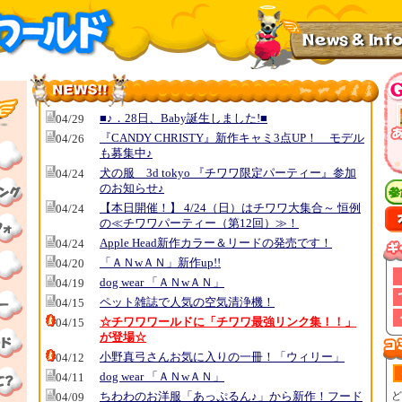
■♪．28日、Baby誕生しました!■
04/29
『CANDY CHRISTY』新作キャミ3点UP！ モデル
04/26
も募集中♪
犬の服 3d tokyo 『チワワ限定パーティー』参加
04/24
のお知らせ♪
【本日開催！】 4/24（日）はチワワ大集合～ 恒例
04/24
の≪チワワパーティー（第12回）≫！
Apple Head新作カラー＆リードの発売です！
04/24
「ＡＮwＡＮ」新作up!!
04/20
dog wear 「ＡＮwＡＮ」
04/19
ペット雑誌で人気の空気清浄機！
04/15
☆チワワワールドに「チワワ最強リンク集！！」
04/15
が登場☆
小野真弓さんお気に入りの一冊！「ウィリー」
04/12
dog wear 「ＡＮwＡＮ」
04/11
ちわわのお洋服「あっぷるん♪」から新作！フード
ど
04/09