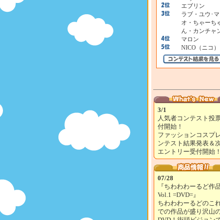
エブリン
ラブ・ユウ･マ
オ・ちゃーち
ん・カンチャ
マロン
NICO（ニコ）
3/1
人気者コンテスト投
付開始！
ファッションコスプ
ンテスト結果発表＆
エントリー受付開始
07/28
『ちわわわーるど作
Vol.1 =DVD=』
ちわわわーるどのこ
での作品が盛り沢山
DVD！街頭ビジョン