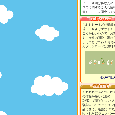
い！！今回はあなたの
ワワに関するこんな情
欲しい！」を調査します
ちわわわーるどが壁紙
場！！今すぐゲット！ 
ごくかわいいので、お
や、会社の同僚、家族
しえてあげてね！ もち
んダウンロードは無料
>>DOWNL
ちわわわーるどのこれ
の作品が盛り沢山の
DVD！街頭ビジョンで
馴染みの3Dバージョン
品に加え、過去にTVで
映された2Dアニメバー