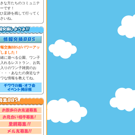
きな方たちのコミュニテ
ーです！
ひ足跡を残して行ってく
さいね。
報交換BBSがパワーアッ
プしました！
一緒に遊べる公園、ワン子
と入れるレストラン、お気
に入りのワン子雑貨のお
店・・・あなたの身近なチ
ワワな情報を教えてね。