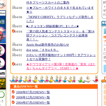
付きプリーツスカートのご案内
好
ィ
☆★ブルー・ホワイトのＢＡＢＹ生まれています
04/08
ぜ
★☆
だ
『HONEY CHRISTY』ラブリィなグッズ発売しま
04/08
した♪
■♪.チョコタン姉妹画像UPしました♪.■
04/05
「第15回人気者コンテストスタート☆」＆「第14
04/04
回ファッション・コスプレコンテスト結果発
情
表！！」
Apple Head新作発売のお知らせ
04/04
dog wear 「ＡＮwＡＮ」
04/02
かわいい犬用洋服他がナント999円！大アウトレッ
04/01
トセール実施中！
★チワワダイアリー第3弾！北海道の「蛍光（ほた
04/01
る）ちゃんダイアリー」START！！★
過去のNEWS一覧
2008年07月のNEWS一覧
2008年12月のNEWS一覧
こと
2004年07月のNEWS一覧
た