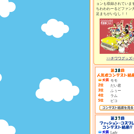
ョンも収録されていま
ちわわわーるどファン
足まちがいなし！！
>>チワワグッズ
モモ
だい君
ふぅー
ラム
ピコ
Lady