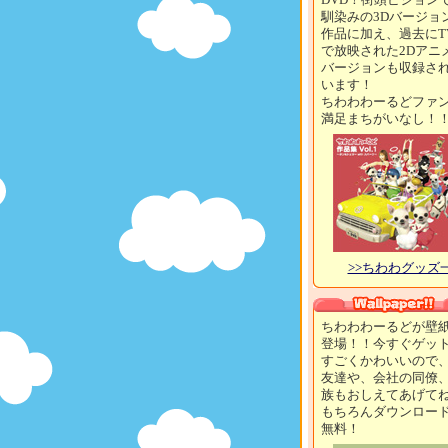
馴染みの3Dバージョ
作品に加え、過去にT
で放映された2Dアニ
バージョンも収録さ
います！
ちわわわーるどファ
満足まちがいなし！
>>ちわわグッズ
ちわわわーるどが壁
登場！！今すぐゲッ
すごくかわいいので
友達や、会社の同僚
族もおしえてあげて
もちろんダウンロー
無料！