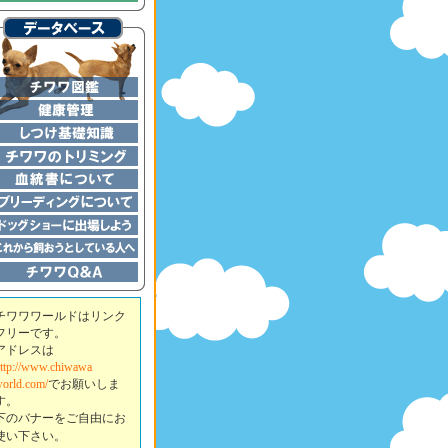
チワワワールドはリンク
フリーです。
アドレスは
ttp://www.chiwawa
orld.com/
でお願いしま
す。
下のバナーをご自由にお
使い下さい。