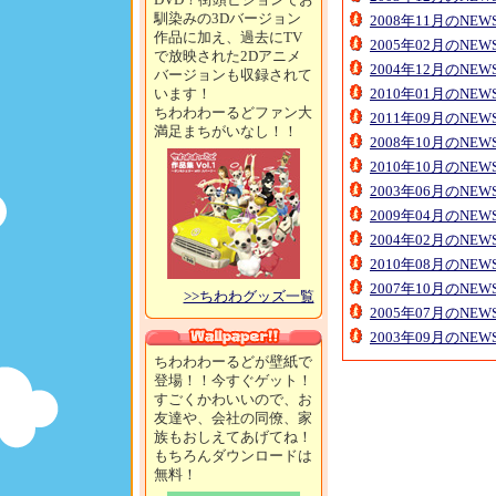
馴染みの3Dバージョン
2008年11月のNE
作品に加え、過去にTV
2005年02月のNE
で放映された2Dアニメ
2004年12月のNE
バージョンも収録されて
います！
2010年01月のNE
ちわわわーるどファン大
2011年09月のNE
満足まちがいなし！！
2008年10月のNE
2010年10月のNE
2003年06月のNE
2009年04月のNE
2004年02月のNE
2010年08月のNE
2007年10月のNE
>>ちわわグッズ一覧
2005年07月のNE
2003年09月のNE
ちわわわーるどが壁紙で
登場！！今すぐゲット！
すごくかわいいので、お
友達や、会社の同僚、家
族もおしえてあげてね！
もちろんダウンロードは
無料！