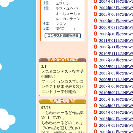
2004年01月のNE
エブリン
2007年05月のNE
ラブ・ユウ･マ
オ・ちゃーちゃ
2005年06月のNE
ん・カンチャン
2009年03月のNE
マロン
2006年08月のNE
NICO（ニコ）
2006年10月のNE
2011年01月のNE
2006年11月のNE
2010年11月のNE
2007年04月のNE
3/1
2005年04月のNE
人気者コンテスト投票受
2003年03月のNE
付開始！
2009年12月のNE
ファッションコスプレコ
2007年06月のNE
ンテスト結果発表＆次回
エントリー受付開始！
2010年09月のNE
2005年10月のNE
2004年05月のNE
07/28
2004年04月のNE
『ちわわわーるど作品集
Vol.1 =DVD=』
2005年08月のNE
ちわわわーるどのこれま
2008年09月のNE
での作品が盛り沢山の
2003年12月のNE
DVD！街頭ビジョンでお