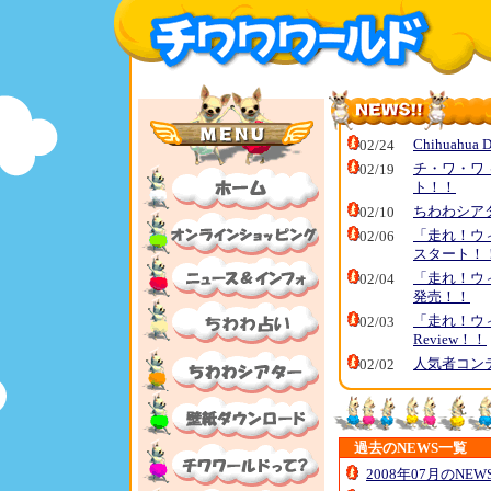
Chihuahua 
02/24
チ・ワ・ワ 
02/19
ト！！
ちわわシア
02/10
「走れ！ウ
02/06
スタート！
「走れ！ウ
02/04
発売！！
「走れ！ウィ
02/03
Review！！
人気者コン
02/02
過去のNEWS一覧
2008年07月のNE