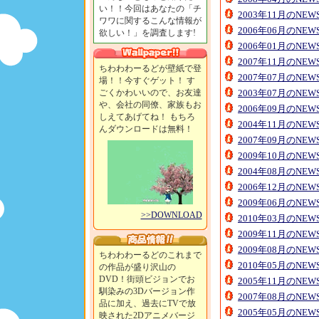
い！！今回はあなたの「チ
2003年11月のNE
ワワに関するこんな情報が
2006年06月のNE
欲しい！」を調査します!
2006年01月のNE
2007年11月のNE
ちわわわーるどが壁紙で登
2007年07月のNE
場！！今すぐゲット！ す
ごくかわいいので、お友達
2003年07月のNE
や、会社の同僚、家族もお
2006年09月のNE
しえてあげてね！ もちろ
2004年11月のNE
んダウンロードは無料！
2007年09月のNE
2009年10月のNE
2004年08月のNE
2006年12月のNE
2009年06月のNE
>>DOWNLOAD
2010年03月のNE
2009年11月のNE
2009年08月のNE
ちわわわーるどのこれまで
2010年05月のNE
の作品が盛り沢山の
DVD！街頭ビジョンでお
2005年11月のNE
馴染みの3Dバージョン作
2007年08月のNE
品に加え、過去にTVで放
2005年05月のNE
映された2Dアニメバージ