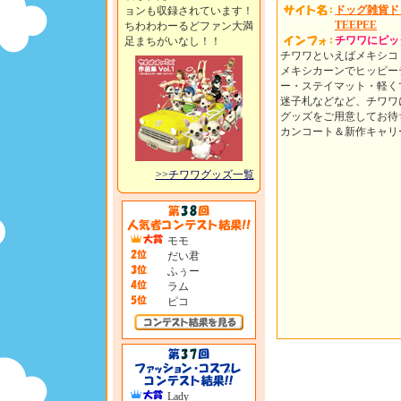
ドッグ雑貨ドッ
ョンも収録されています！
TEEPEE
ちわわわーるどファン大満
チワワにピッ
足まちがいなし！！
チワワといえばメキシコ
メキシカーンでヒッピー
ー・ステイマット・軽く
迷子札などなど、チワワ
グッズをご用意してお待
カンコート＆新作キャリ
>>チワワグッズ一覧
モモ
だい君
ふぅー
ラム
ピコ
Lady