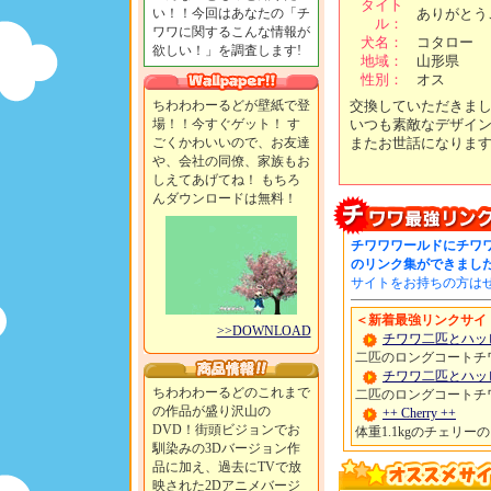
タイト
い！！今回はあなたの「チ
ありがとう
ル：
ワワに関するこんな情報が
犬名：
コタロー
欲しい！」を調査します!
地域：
山形県
性別：
オス
ちわわわーるどが壁紙で登
交換していただきま
場！！今すぐゲット！ す
いつも素敵なデザイ
ごくかわいいので、お友達
またお世話になります。
や、会社の同僚、家族もお
しえてあげてね！ もちろ
んダウンロードは無料！
チワワワールドにチワ
のリンク集ができまし
サイトをお持ちの方は
＜新着最強リンクサイト
>>DOWNLOAD
チワワ二匹とハッ
二匹のロングコートチ
チワワ二匹とハッ
ちわわわーるどのこれまで
二匹のロングコートチ
の作品が盛り沢山の
++ Cherry ++
DVD！街頭ビジョンでお
体重1.1kgのチェリ
馴染みの3Dバージョン作
品に加え、過去にTVで放
映された2Dアニメバージ