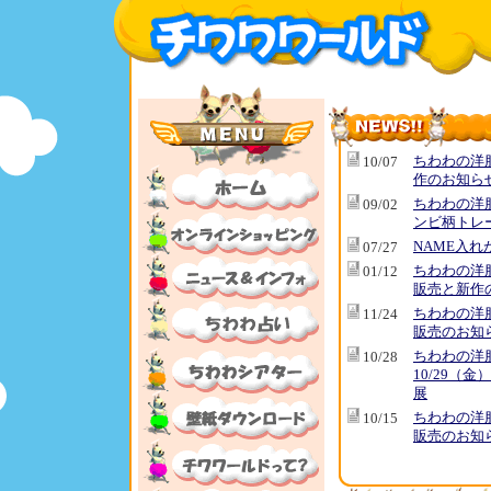
ちわわの洋
10/07
作のお知ら
ちわわの洋
09/02
ンビ柄トレ
NAME入れ
07/27
ちわわの洋
01/12
販売と新作
ちわわの洋
11/24
販売のお知
ちわわの洋
10/28
10/29（金
展
ちわわの洋
10/15
販売のお知