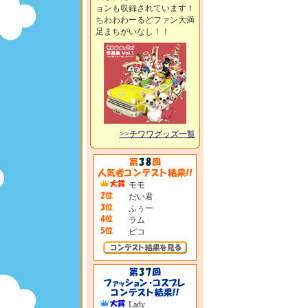
ョンも収録されています！
ちわわわーるどファン大満
足まちがいなし！！
>>チワワグッズ一覧
モモ
だい君
ふぅー
ラム
ピコ
Lady