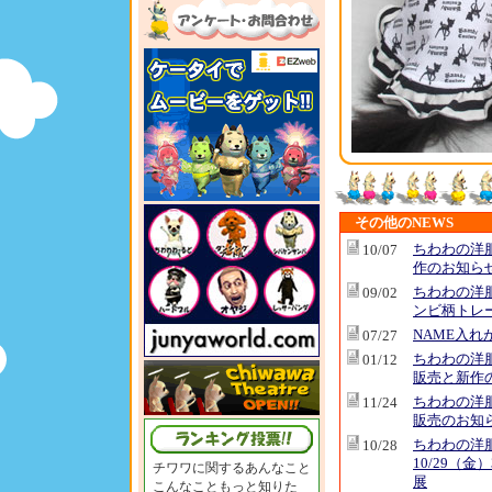
その他のNEWS
ちわわの洋
10/07
作のお知ら
ちわわの洋
09/02
ンビ柄トレ
NAME入れ
07/27
ちわわの洋
01/12
販売と新作
ちわわの洋
11/24
販売のお知
ちわわの洋
10/28
10/29（金
チワワに関するあんなこと
展
こんなこともっと知りた