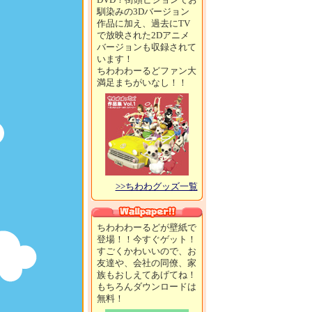
馴染みの3Dバージョン
作品に加え、過去にTV
で放映された2Dアニメ
バージョンも収録されて
います！
ちわわわーるどファン大
満足まちがいなし！！
>>ちわわグッズ一覧
ちわわわーるどが壁紙で
登場！！今すぐゲット！
すごくかわいいので、お
友達や、会社の同僚、家
族もおしえてあげてね！
もちろんダウンロードは
無料！