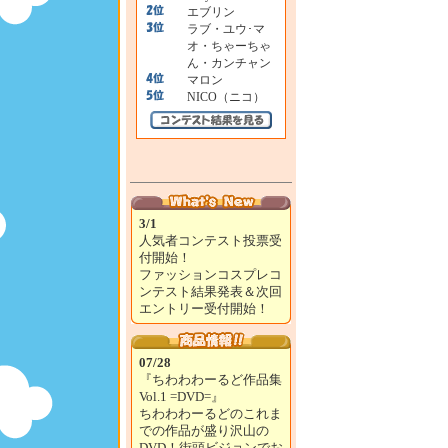
エブリン
ラブ・ユウ･マ
オ・ちゃーちゃ
ん・カンチャン
マロン
NICO（ニコ）
3/1
人気者コンテスト投票受
付開始！
ファッションコスプレコ
ンテスト結果発表＆次回
エントリー受付開始！
07/28
『ちわわわーるど作品集
Vol.1 =DVD=』
ちわわわーるどのこれま
での作品が盛り沢山の
DVD！街頭ビジョンでお