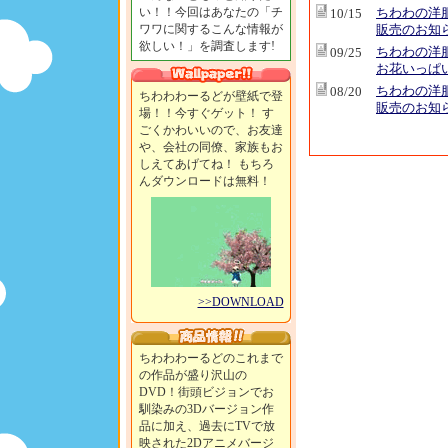
い！！今回はあなたの「チ
ちわわの洋
10/15
ワワに関するこんな情報が
販売のお知
欲しい！」を調査します!
ちわわの洋
09/25
お花いっぱ
ちわわの洋
08/20
ちわわわーるどが壁紙で登
販売のお知
場！！今すぐゲット！ す
ごくかわいいので、お友達
や、会社の同僚、家族もお
しえてあげてね！ もちろ
んダウンロードは無料！
>>DOWNLOAD
ちわわわーるどのこれまで
の作品が盛り沢山の
DVD！街頭ビジョンでお
馴染みの3Dバージョン作
品に加え、過去にTVで放
映された2Dアニメバージ