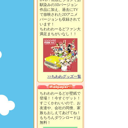
馴染みの3Dバージョン
作品に加え、過去にTV
で放映された2Dアニメ
バージョンも収録されて
います！
ちわわわーるどファン大
満足まちがいなし！！
>>ちわわグッズ一覧
ちわわわーるどが壁紙で
登場！！今すぐゲット！
すごくかわいいので、お
友達や、会社の同僚、家
族もおしえてあげてね！
もちろんダウンロードは
無料！