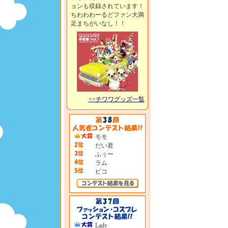
ョンも収録されています！
ちわわわーるどファン大満
足まちがいなし！！
>>チワワグッズ一覧
モモ
だい君
ふぅー
ラム
ピコ
Lady