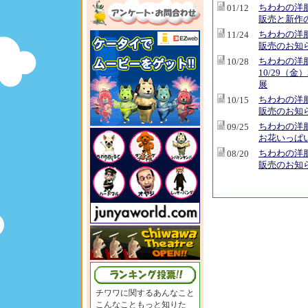
ちわわの洋
01/12
販売と新作
ちわわの洋
11/24
販売のお知
ちわわの洋
10/28
10/29（金
展
ちわわの洋
10/15
販売のお知
ちわわの洋
09/25
お花いっぱ
ちわわの洋
08/20
販売のお知
チワワに関するあんなこと
こんなこともっと知りた