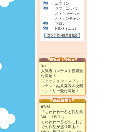
エブリン
ラブ・ユウ･マ
オ・ちゃーちゃ
ん・カンチャン
マロン
NICO（ニコ）
3/1
人気者コンテスト投票受
付開始！
ファッションコスプレコ
ンテスト結果発表＆次回
エントリー受付開始！
07/28
『ちわわわーるど作品集
Vol.1 =DVD=』
ちわわわーるどのこれま
での作品が盛り沢山の
DVD！街頭ビジョンでお