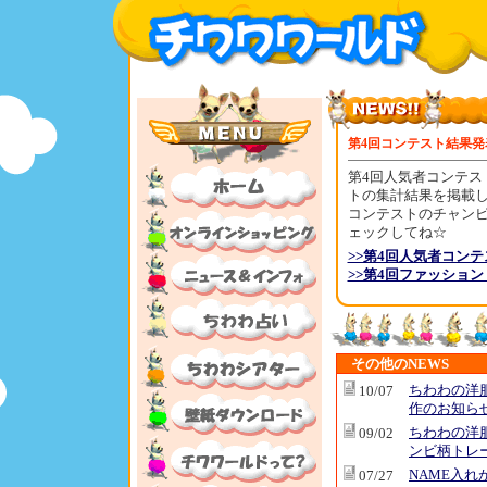
第4回コンテスト結果発
第4回人気者コンテス
トの集計結果を掲載
コンテストのチャン
ェックしてね☆
>>第4回人気者コン
>>第4回ファッショ
その他のNEWS
ちわわの洋
10/07
作のお知ら
ちわわの洋
09/02
ンビ柄トレ
NAME入れ
07/27