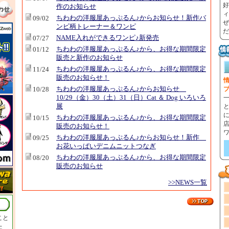
好
作のお知らせ
ィ
ちわわの洋服屋あっぷるん♪からお知らせ！新作バ
09/02
ぜ
ンビ柄トレーナー＆ワンピ
だ
NAME入れができるワンピ♪新発売
07/27
ちわわの洋服屋あっぷるん♪から、お得な期間限定
01/12
販売と新作のお知らせ
ちわわの洋服屋あっぷるん♪から、お得な期間限定
11/24
販売のお知らせ！
情
ちわわの洋服屋あっぷるん♪からお知らせ
10/28
10/29（金）30（土）31（日）Cat ＆ Dog いろいろ
展
ちわわの洋服屋あっぷるん♪から、お得な期間限定
10/15
販売のお知らせ！
ちわわの洋服屋あっぷるん♪からお知らせ！新作
09/25
お花いっぱいデニムニットつなぎ
ちわわの洋服屋あっぷるん♪から、お得な期間限定
08/20
販売のお知らせ
>>NEWS一覧
こと
た