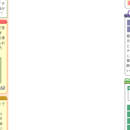
「チ
報が
!
で登
す
最
友達
方
もお
と
ろ
チ
！
じ
輩
験
い
OAD
まで
お
作
放
ジ