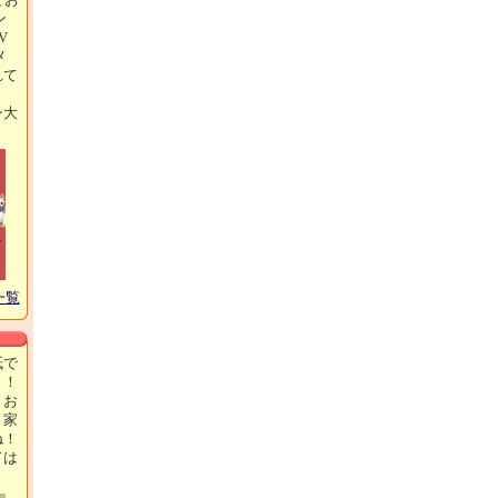
ン
V
メ
れて
ン大
！
一覧
紙で
ト！
、お
、家
ね！
ドは