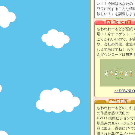
い！！今回はあなたの
ワワに関するこんな情
欲しい！」を調査します
ちわわわーるどが壁紙
場！！今すぐゲット！ 
ごくかわいいので、お
や、会社の同僚、家族
しえてあげてね！ もち
んダウンロードは無料
>>DOWNL
ちわわわーるどのこれ
の作品が盛り沢山の
DVD！街頭ビジョンで
馴染みの3Dバージョン
品に加え、過去にTVで
映された2Dアニメバー