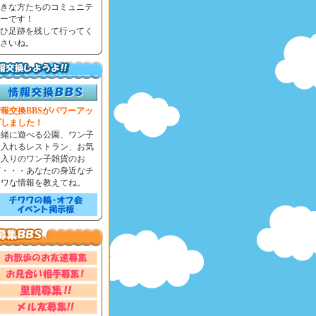
きな方たちのコミュニテ
ーです！
ひ足跡を残して行ってく
さいね。
報交換BBSがパワーアッ
プしました！
一緒に遊べる公園、ワン子
と入れるレストラン、お気
に入りのワン子雑貨のお
店・・・あなたの身近なチ
ワワな情報を教えてね。