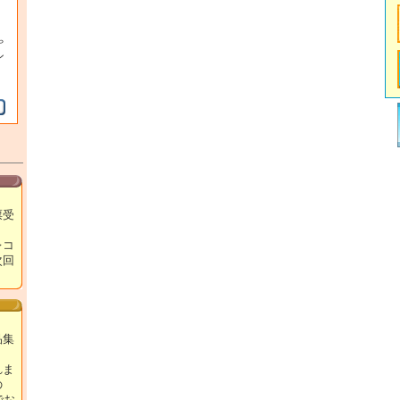
ゃ
ン
票受
レコ
次回
！
品集
れま
の
でお