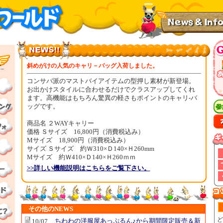
斜めがけの人気のキャリ－バッグ入荷しました。
コンサバ派のマストバイアイテムの型押し素材が新登場。
お出かけスタイルに合わせるだけでクラスアップしてくれ
ます。高機能はもちろん驚異の軽さもポイントのキャリ-バ
ッグです。
商品名 ２WAYキャリー
価格 Ｓサイズ 16,800円（消費税込み）
Mサイズ 18,900円（消費税込み）
サイズ Ｓサイズ 約Ｗ310×Ｄ140×Ｈ260mm
Mサイズ 約Ｗ410×Ｄ140×Ｈ260ｍｍ
>>詳しい機能説明はこちらをご覧下さい。
その他のNEWS
ど
ちわわの洋服屋あっぷるん♪から期間限定販売＆新
10/07