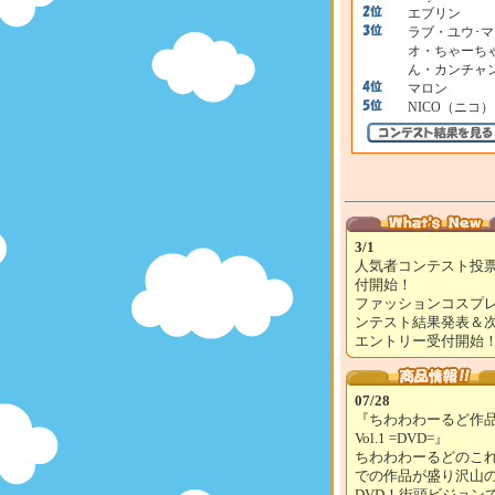
エブリン
ラブ・ユウ･マ
オ・ちゃーち
ん・カンチャ
マロン
NICO（ニコ）
3/1
人気者コンテスト投
付開始！
ファッションコスプ
ンテスト結果発表＆
エントリー受付開始
07/28
『ちわわわーるど作
Vol.1 =DVD=』
ちわわわーるどのこ
での作品が盛り沢山
DVD！街頭ビジョン