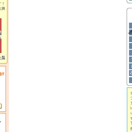
す！
大満
一覧
h
w