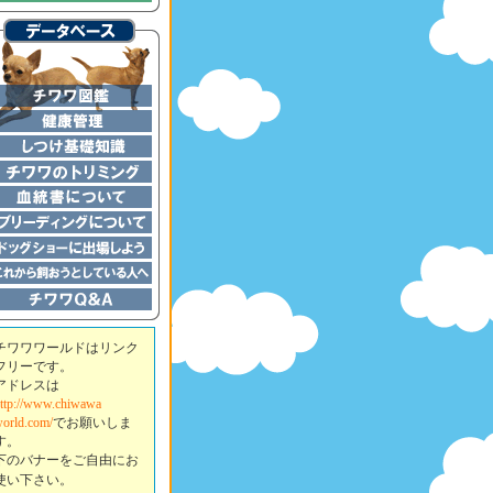
チワワワールドはリンク
フリーです。
アドレスは
ttp://www.chiwawa
orld.com/
でお願いしま
す。
下のバナーをご自由にお
使い下さい。