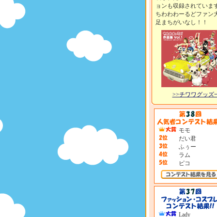
ョンも収録されていま
ちわわわーるどファン
足まちがいなし！！
>>チワワグッズ
モモ
だい君
ふぅー
ラム
ピコ
Lady