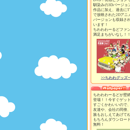
馴染みの3Dバージョ
作品に加え、過去にT
で放映された2Dアニ
バージョンも収録さ
います！
ちわわわーるどファ
満足まちがいなし！
>>ちわわグッズ
ちわわわーるどが壁
登場！！今すぐゲッ
すごくかわいいので
友達や、会社の同僚
族もおしえてあげて
もちろんダウンロー
無料！