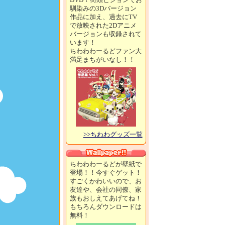
馴染みの3Dバージョン
作品に加え、過去にTV
で放映された2Dアニメ
バージョンも収録されて
います！
ちわわわーるどファン大
満足まちがいなし！！
>>ちわわグッズ一覧
ちわわわーるどが壁紙で
登場！！今すぐゲット！
すごくかわいいので、お
友達や、会社の同僚、家
族もおしえてあげてね！
もちろんダウンロードは
無料！