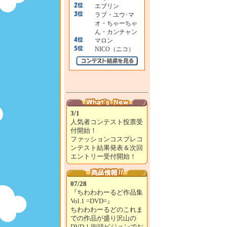
エブリン
ラブ・ユウ･マ
オ・ちゃーちゃ
ん・カンチャン
マロン
NICO（ニコ）
3/1
人気者コンテスト投票受
付開始！
ファッションコスプレコ
ンテスト結果発表＆次回
エントリー受付開始！
07/28
『ちわわわーるど作品集
Vol.1 =DVD=』
ちわわわーるどのこれま
での作品が盛り沢山の
DVD！街頭ビジョンでお