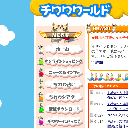
★極小の可愛い女の子
イザベラ＆タン、ホ
の子です。他にもイ
す。ＨＰご覧下さい
>>詳細
その他のNEWS
ちわわの洋
10/07
作のお知ら
ちわわの洋
09/02
ンビ柄トレ
NAME入れ
07/27
ちわわの洋
01/12
販売と新作