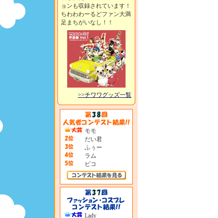
ョンも収録されています！
ちわわわーるどファン大満
足まちがいなし！！
>>チワワグッズ一覧
モモ
だい君
ふぅー
ラム
ピコ
Lady