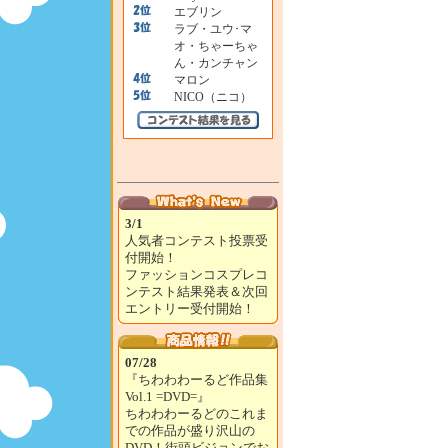
エブリン
ラブ・ユウ･マ
オ・ちゃーちゃ
ん・カンチャン
マロン
NICO（ニコ）
3/1
人気者コンテスト投票受
付開始！
ファッションコスプレコ
ンテスト結果発表＆次回
エントリー受付開始！
07/28
『ちわわわーるど作品集
Vol.1 =DVD=』
ちわわわーるどのこれま
での作品が盛り沢山の
DVD！街頭ビジョンでお