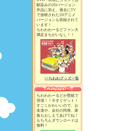
馴染みの3Dバージョン
作品に加え、過去にTV
で放映された2Dアニメ
バージョンも収録されて
います！
ちわわわーるどファン大
満足まちがいなし！！
>>ちわわグッズ一覧
ちわわわーるどが壁紙で
登場！！今すぐゲット！
すごくかわいいので、お
友達や、会社の同僚、家
族もおしえてあげてね！
もちろんダウンロードは
無料！