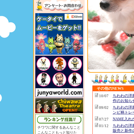
その他のNEWS
ちわわの洋
10/07
作のお知ら
ちわわの洋
09/02
ンビ柄トレ
NAME入れ
07/27
ちわわの洋
01/12
チワワに関するあんなこと
販売と新作
こんなこともっと知りた