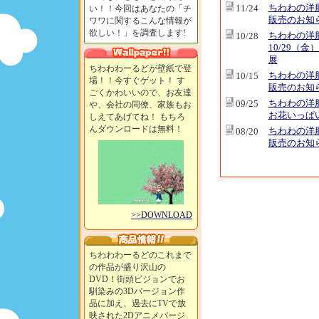
ちわわの洋
11/24
い！！今回はあなたの「チ
販売のお知
ワワに関するこんな情報が
欲しい！」を調査します!
ちわわの洋
10/28
10/29（金
展
ちわわわーるどが壁紙で登
ちわわの洋
10/15
場！！今すぐゲット！ す
販売のお知
ごくかわいいので、お友達
ちわわの洋
09/25
や、会社の同僚、家族もお
お花いっぱ
しえてあげてね！ もちろ
んダウンロードは無料！
ちわわの洋
08/20
販売のお知
>>DOWNLOAD
ちわわわーるどのこれまで
の作品が盛り沢山の
DVD！街頭ビジョンでお
馴染みの3Dバージョン作
品に加え、過去にTVで放
映された2Dアニメバージ