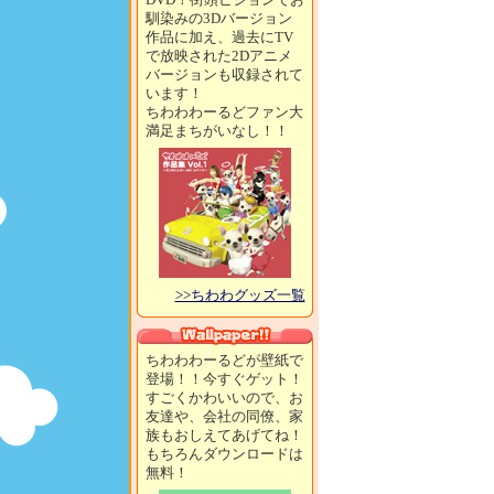
馴染みの3Dバージョン
作品に加え、過去にTV
で放映された2Dアニメ
バージョンも収録されて
います！
ちわわわーるどファン大
満足まちがいなし！！
>>ちわわグッズ一覧
ちわわわーるどが壁紙で
登場！！今すぐゲット！
すごくかわいいので、お
友達や、会社の同僚、家
族もおしえてあげてね！
もちろんダウンロードは
無料！