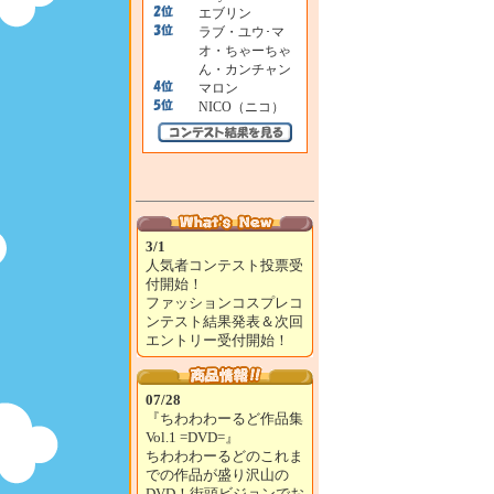
エブリン
ラブ・ユウ･マ
オ・ちゃーちゃ
ん・カンチャン
マロン
NICO（ニコ）
3/1
人気者コンテスト投票受
付開始！
ファッションコスプレコ
ンテスト結果発表＆次回
エントリー受付開始！
07/28
『ちわわわーるど作品集
Vol.1 =DVD=』
ちわわわーるどのこれま
での作品が盛り沢山の
DVD！街頭ビジョンでお