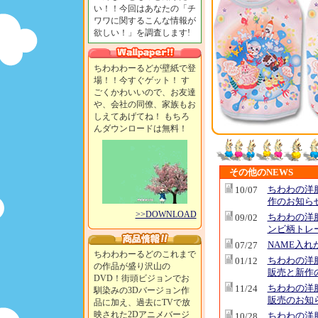
い！！今回はあなたの「チ
ワワに関するこんな情報が
欲しい！」を調査します!
ちわわわーるどが壁紙で登
場！！今すぐゲット！ す
ごくかわいいので、お友達
や、会社の同僚、家族もお
しえてあげてね！ もちろ
んダウンロードは無料！
その他のNEWS
ちわわの洋
10/07
作のお知ら
>>DOWNLOAD
ちわわの洋
09/02
ンビ柄トレ
NAME入れ
07/27
ちわわわーるどのこれまで
ちわわの洋
01/12
の作品が盛り沢山の
販売と新作
DVD！街頭ビジョンでお
ちわわの洋
11/24
馴染みの3Dバージョン作
販売のお知
品に加え、過去にTVで放
映された2Dアニメバージ
ちわわの洋
10/28