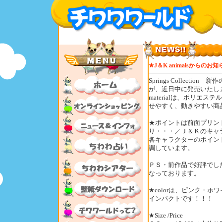
★J＆K animalsからのお
Springs Collect
が、近日中に発売いたし
materialは、ポリエ
せやすく、動きやすい商
★ポイントは前面プリン
り・・・／Ｊ＆Ｋのキャ
各キャラクターのポイン
調しています。
ＰＳ・前作品で好評でし
なっております。
★colorは、ピンク・
インパクトです！！！
★Size /Price