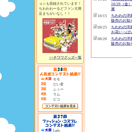
ョンも収録されています！
10/29（金
ちわわわーるどファン大満
展
足まちがいなし！！
ちわわの洋
10/15
販売のお知
ちわわの洋
09/25
お花いっぱ
ちわわの洋
08/20
販売のお知
>>チワワグッズ一覧
モモ
だい君
ふぅー
ラム
ピコ
Lady