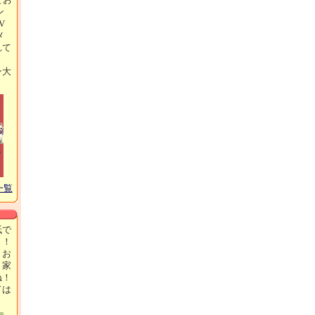
ン
V
メ
れて
ン大
！
一覧
紙で
ト！
、お
、家
ね！
ドは