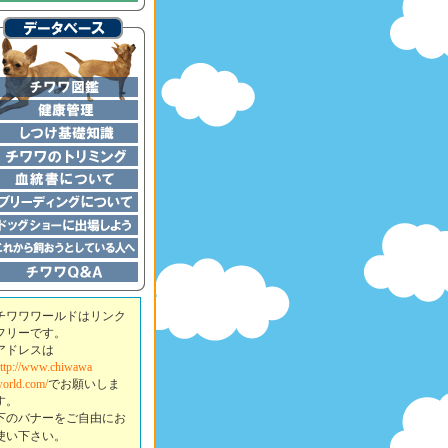
チワワワールドはリンク
フリーです。
アドレスは
ttp://www.chiwawa
orld.com/
でお願いしま
す。
下のバナーをご自由にお
使い下さい。