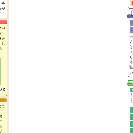
「チ
報が
!
で登
す
最
友達
方
もお
と
ろ
チ
！
じ
輩
験
い
OAD
まで
お
作
放
ジ