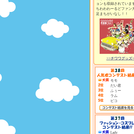
ョンも収録されていま
ちわわわーるどファン
足まちがいなし！！
>>チワワグッズ
モモ
だい君
ふぅー
ラム
ピコ
Lady