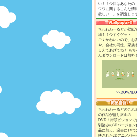
い！！今回はあなたの
ワワに関するこんな情
欲しい！」を調査します
ちわわわーるどが壁紙
場！！今すぐゲット！ 
ごくかわいいので、お
や、会社の同僚、家族
しえてあげてね！ もち
んダウンロードは無料
>>DOWNL
ちわわわーるどのこれ
の作品が盛り沢山の
DVD！街頭ビジョンで
馴染みの3Dバージョン
品に加え、過去にTVで
映された2Dアニメバー