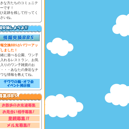
きな方たちのコミュニテ
ーです！
ひ足跡を残して行ってく
さいね。
報交換BBSがパワーアッ
プしました！
一緒に遊べる公園、ワン子
と入れるレストラン、お気
に入りのワン子雑貨のお
店・・・あなたの身近なチ
ワワな情報を教えてね。