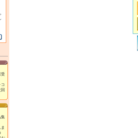
ゃ
ン
票受
レコ
次回
！
品集
れま
の
でお