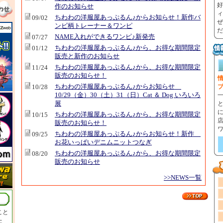
好
作のお知らせ
ィ
ちわわの洋服屋あっぷるん♪からお知らせ！新作バ
09/02
ぜ
ンビ柄トレーナー＆ワンピ
だ
NAME入れができるワンピ♪新発売
07/27
ちわわの洋服屋あっぷるん♪から、お得な期間限定
01/12
販売と新作のお知らせ
ちわわの洋服屋あっぷるん♪から、お得な期間限定
11/24
販売のお知らせ！
情
ちわわの洋服屋あっぷるん♪からお知らせ
10/28
10/29（金）30（土）31（日）Cat ＆ Dog いろいろ
展
ちわわの洋服屋あっぷるん♪から、お得な期間限定
10/15
販売のお知らせ！
ちわわの洋服屋あっぷるん♪からお知らせ！新作
09/25
お花いっぱいデニムニットつなぎ
ちわわの洋服屋あっぷるん♪から、お得な期間限定
08/20
販売のお知らせ
>>NEWS一覧
こと
た