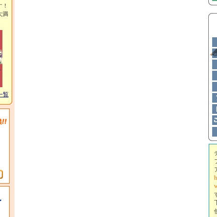
す！
大満
一覧
h
w