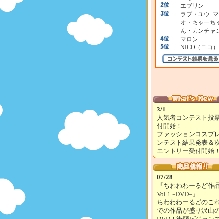
エブリン
ラブ・ユウ･マ
オ・ちゃーち
ん・カンチャ
マロン
NICO（ニコ）
3/1
人気者コンテスト投
付開始！
ファッションコスプ
ンテスト結果発表＆
エントリー受付開始
07/28
『ちわわわーるど作
Vol.1 =DVD=』
ちわわわーるどのこ
での作品が盛り沢山
DVD！街頭ビジョン