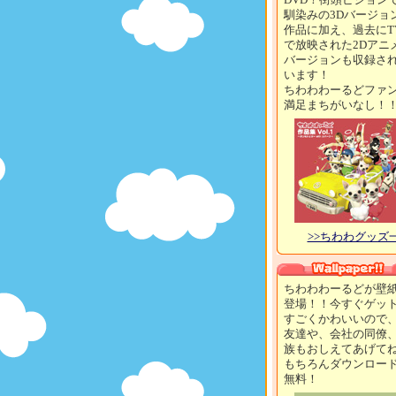
馴染みの3Dバージョ
作品に加え、過去にT
で放映された2Dアニ
バージョンも収録さ
います！
ちわわわーるどファ
満足まちがいなし！
>>ちわわグッズ
ちわわわーるどが壁
登場！！今すぐゲッ
すごくかわいいので
友達や、会社の同僚
族もおしえてあげて
もちろんダウンロー
無料！