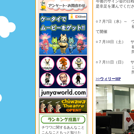
今後のサイン会の日
是非足を運んでくだ
○７月7日（水）～ ウィ
福岡天神・大
て開催
○７月10日（土） サイ
福岡天神・
問合せ先電話：<
○７月11日（日） サ
ジュンク堂
問合せ先電話：0
>>ウィリーHP
チワワに関するあんなこと
こんなこともっと知りた