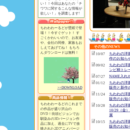
い！！今回はあなたの「チ
ワワに関するこんな情報が
欲しい！」を調査します!
ちわわわーるどが壁紙で登
場！！今すぐゲット！ す
ごくかわいいので、お友達
や、会社の同僚、家族もお
その他のNEWS
しえてあげてね！ もちろ
んダウンロードは無料！
ちわわの洋
10/07
作のお知ら
ちわわの洋
09/02
ンビ柄トレ
NAME入れ
07/27
ちわわの洋
01/12
販売と新作
>>DOWNLOAD
ちわわの洋
11/24
販売のお知
ちわわわーるどのこれまで
ちわわの洋
10/28
の作品が盛り沢山の
10/29（金
DVD！街頭ビジョンでお
展
馴染みの3Dバージョン作
ちわわの洋
10/15
品に加え、過去にTVで放
販売のお知
映された2Dアニメバージ