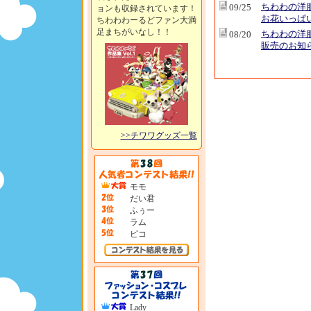
ちわわの洋
09/25
ョンも収録されています！
お花いっぱ
ちわわわーるどファン大満
足まちがいなし！！
ちわわの洋
08/20
販売のお知
>>チワワグッズ一覧
モモ
だい君
ふぅー
ラム
ピコ
Lady