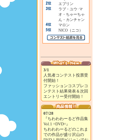
エブリン
ラブ・ユウ･マ
オ・ちゃーちゃ
ん・カンチャン
マロン
NICO（ニコ）
3/1
人気者コンテスト投票受
付開始！
ファッションコスプレコ
ンテスト結果発表＆次回
エントリー受付開始！
07/28
『ちわわわーるど作品集
Vol.1 =DVD=』
ちわわわーるどのこれま
での作品が盛り沢山の
DVD！街頭ビジョンでお