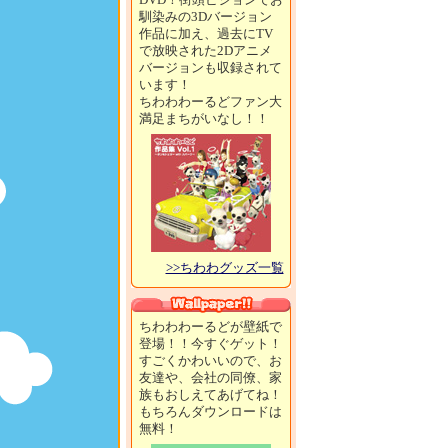
馴染みの3Dバージョン
作品に加え、過去にTV
で放映された2Dアニメ
バージョンも収録されて
います！
ちわわわーるどファン大
満足まちがいなし！！
>>ちわわグッズ一覧
ちわわわーるどが壁紙で
登場！！今すぐゲット！
すごくかわいいので、お
友達や、会社の同僚、家
族もおしえてあげてね！
もちろんダウンロードは
無料！