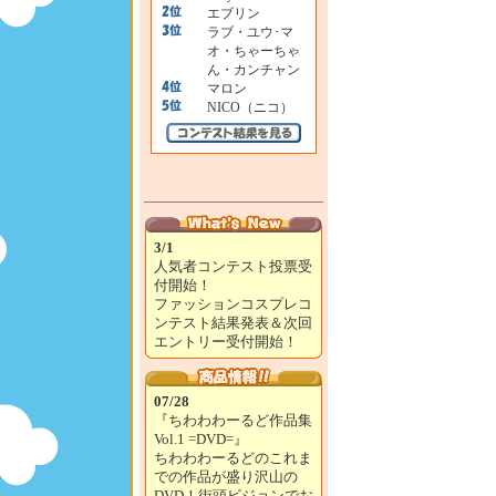
エブリン
ラブ・ユウ･マ
オ・ちゃーちゃ
ん・カンチャン
マロン
NICO（ニコ）
3/1
人気者コンテスト投票受
付開始！
ファッションコスプレコ
ンテスト結果発表＆次回
エントリー受付開始！
07/28
『ちわわわーるど作品集
Vol.1 =DVD=』
ちわわわーるどのこれま
での作品が盛り沢山の
DVD！街頭ビジョンでお