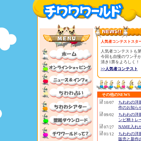
人気者コンテストスタ
人気者コンテストも第
今回も自慢のワン子
清き1票をよろしく！
>>人気者コンテスト
その他のNEWS
ちわわの洋
10/07
作のお知ら
ちわわの洋
09/02
ンビ柄トレ
NAME入れ
07/27
ちわわの洋
01/12
販売と新作