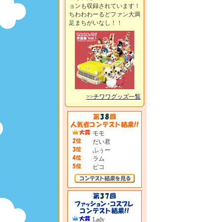
ョンも収録されています！
ちわわわーるどファン大満
足まちがいなし！！
>>チワワグッズ一覧
モモ
だい君
ふぅー
ラム
ピコ
Lady