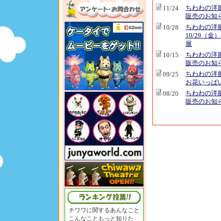
ちわわの洋
11/24
販売のお知
ちわわの洋
10/28
10/29（金
展
ちわわの洋
10/15
販売のお知
ちわわの洋
09/25
お花いっぱ
ちわわの洋
08/20
販売のお知
チワワに関するあんなこと
こんなこともっと知りた