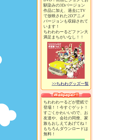
馴染みの3Dバージョン
作品に加え、過去にTV
で放映された2Dアニメ
バージョンも収録されて
います！
ちわわわーるどファン大
満足まちがいなし！！
>>ちわわグッズ一覧
ちわわわーるどが壁紙で
登場！！今すぐゲット！
すごくかわいいので、お
友達や、会社の同僚、家
族もおしえてあげてね！
もちろんダウンロードは
無料！