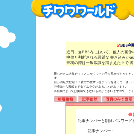
※
BBS利
近日、当BBS内において、他人の画
中傷と判断される悪質な 書き込みが
投稿の際は一般常識を踏まえた上で 
親バカさん大集合！！とにかくウチの子を見せびらかした
す。
自己満足大歓迎！！貴方の愛すべきチワワを送って下さい
※投稿から掲載までタイムラグがあることがあります。
※画像によっては掲載できないものがございますので、ご了
記事ナンバーと削除パスワード
記事ナンバー：