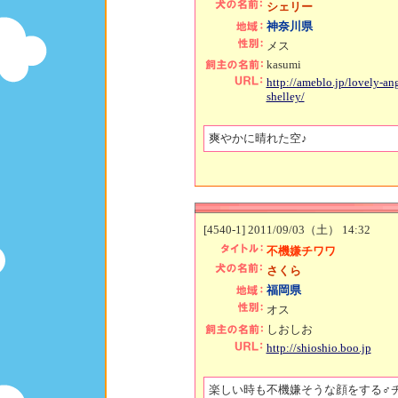
シェリー
神奈川県
メス
kasumi
http://ameblo.jp/lovely-ang
shelley/
爽やかに晴れた空♪
[4540-1] 2011/09/03（土） 14:32
不機嫌チワワ
さくら
福岡県
オス
しおしお
http://shioshio.boo.jp
楽しい時も不機嫌そうな顔をする♂