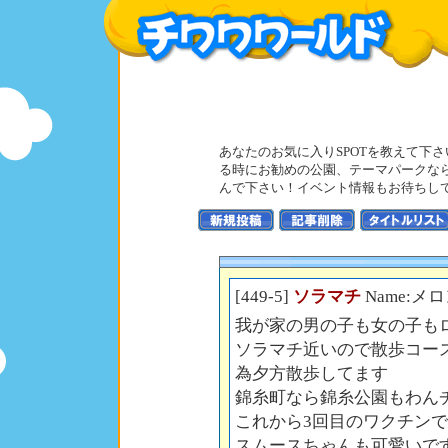
あなたのお気に入りSPOTを教えて下
る時にお勧めの公園、テーマパークな
んで下さい！イベント情報もお待ちし
[449-5]
ソラマチ
Name:メロ
我が家の男の子も女の子も
ソラマチ近いので散歩コー
為夕方散歩してます
錦糸町なら錦糸公園もわん
これから3回目のワクチン
スムースちゃんも可愛いで