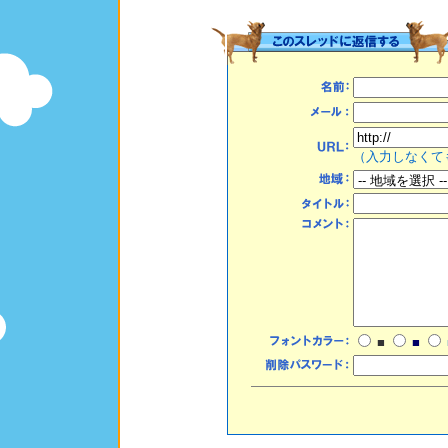
（入力しなくて
■
■