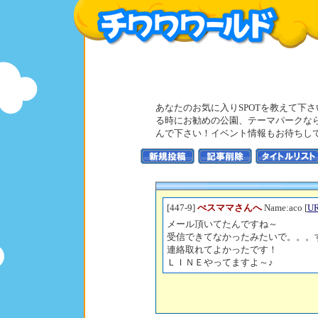
あなたのお気に入りSPOTを教えて下
る時にお勧めの公園、テーマパークな
んで下さい！イベント情報もお待ちし
[447-9]
ぺスママさんへ
Name:aco [
U
メール頂いてたんですね～
受信できてなかったみたいで。。。すみ
連絡取れてよかったです！
ＬＩＮＥやってますよ～♪