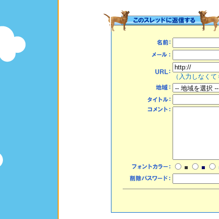
（入力しなくて
■
■