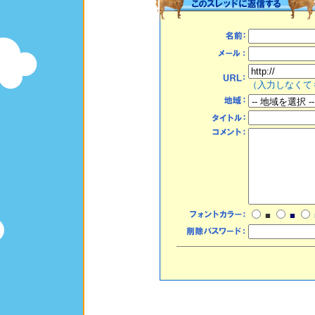
（入力しなくて
■
■