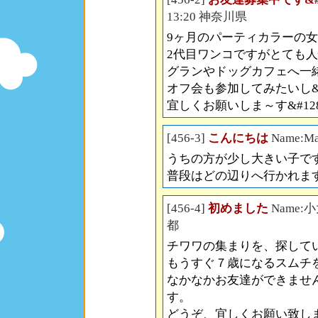
13:20 神奈川県
9ヶ月のパーティカラーの
2代目ワンコですがとても
グランやドッグカフェへ一
オフ会も参加してみたいし&#1
宜しくお願いしま～す&#1285
[456-3]
こんにちは
Name:Ma
うちの方が少し大きい子で
普段はどの辺りへ行かれま
[456-4]
初めました
Name:小
都
チワワの集まりを、探して
もうすぐ７歳になるスムチ
なかなかお友達ができませ
す。
どうぞ、宜しくお願い致し