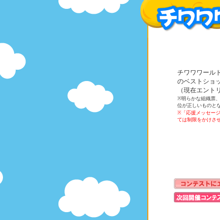
チワワワール
のベストショ
（現在エント
※明らかな組織票
位が正しいものと
※「応援メッセー
ては制限をかけさ