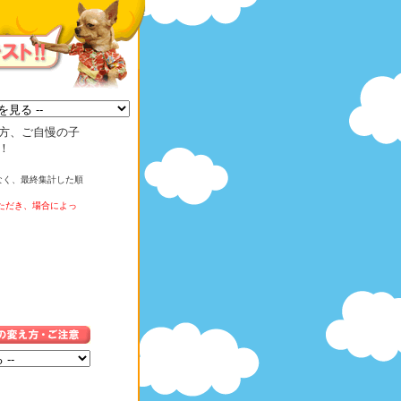
方、ご自慢の子
！
なく、最終集計した順
ただき、場合によっ
。