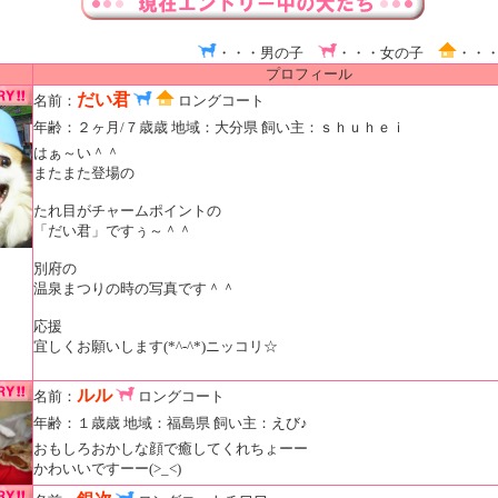
・・・男の子
・・・女の子
・・
プロフィール
だい君
名前：
ロングコート
年齢：２ヶ月/７歳歳 地域：大分県 飼い主：ｓｈｕｈｅｉ
はぁ～い＾＾
またまた登場の
たれ目がチャームポイントの
「だい君」ですぅ～＾＾
別府の
温泉まつりの時の写真です＾＾
応援
宜しくお願いします(*^-^*)ニッコリ☆
ルル
名前：
ロングコート
年齢：１歳歳 地域：福島県 飼い主：えび♪
おもしろおかしな顔で癒してくれちょーー
かわいいですーー(>_<)