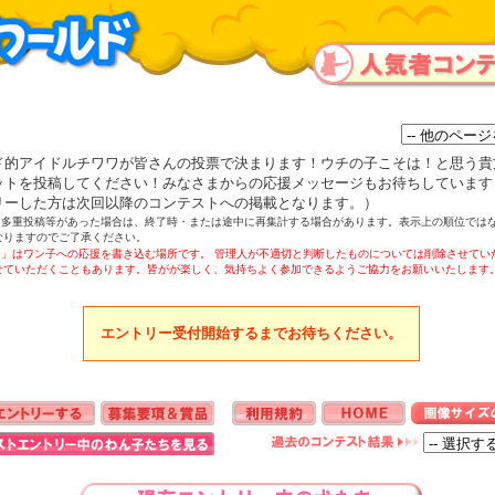
ド的アイドルチワワが皆さんの投票で決まります！ウチの子こそは！と思う貴
ットを投稿してください！みなさまからの応援メッセージもお待ちしています
リーした方は次回以降のコンテストへの掲載となります。）
、多重投稿等があった場合は、終了時・または
途中に再集
計する場合があります。表示上の順位では
なりますのでご了承ください。
ジ」はワン子への応援を書き込む場所です。 管理人が不適切と判断したものについては削除させてい
せていただくこともあります。皆がが楽しく、気持ちよく参加できるようご協力をお願いいたします
エントリー受付開始するまでお待ちください。