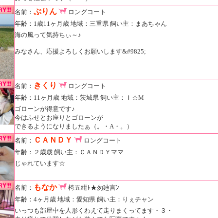
ぷりん
名前：
ロングコート
年齢：1歳11ヶ月歳 地域：三重県 飼い主：まあちゃん
海の風って気持ちぃ～♪
みなさん、応援よろしくお願いします&#9825;
きくり
名前：
ロングコート
年齢：11ヶ月歳 地域：茨城県 飼い主：Ｉ☆M
ゴローンが得意です♪
今はふせとお座りとゴローンが
できるようになりましたぁ（。・A・。）
ＣＡＮＤＹ
名前：
ロングコート
年齢：２歳歳 飼い主：ＣＡＮＤＹママ
じゃれています☆
もなか
名前：
桍五紺ﾄ★勿廸言ﾝ
年齢：4ヶ月歳 地域：愛知県 飼い主：りぇチャン
いっつも部屋中を人形くわえて走りまくってます・３・