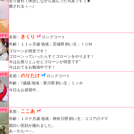
走り疲れて休憩しながら遊んでた写真ですぅ★
癒されるぅ～♪
きくり
名前：
ロングコート
年齢：１１ヶ月歳 地域：茨城県 飼い主：Ｉ☆M
ゴローンが得意です！
ゴローンっていったらすぐゴローンをやります！
今はお座りとふせとゴローンが得意です”
今はおてをお勉強中です！
のりたけ
名前：
ロングコート
年齢：7歳歳 地域：香川県 飼い主：ミッホ
今日もお昼寝中...
ここあ
名前：
年齢：１０ケ月歳 地域：神奈川県 飼い主：ココアのママ
面白い笑顔が撮れました。
あ～かんべ～。