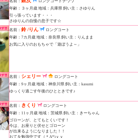
銀次
名前：
ロングコートチワワ
年齢：３ヶ月歳 地域：兵庫県 飼い主：さゆりん
引っ張っています・・・
さゆりんの自慢の息子です☆
鈴 /りん
名前：
ロングコート
年齢：7カ月歳 地域：奈良県 飼い主：りんまま
お気に入りのおもちゃで「遊ぼうよ～」
シェリー
名前：
ロングコート
年齢：9ヶ月歳 地域：神奈川県 飼い主：kasumi
ゆっくり過ごす午後のひとときです♪
きくり
名前：
ロングコート
年齢：11ヶ月歳 地域：茨城県 飼い主：きーちゃん
ゴローンが、とてもとくいです！
今は、お座りと伏せとゴローン
が出来るようになりました！！
おてを勉強中です（＊A*)ｖｖ