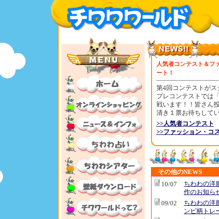
人気者コンテスト＆フ
ート！
第4回コンテストがス
プレコンテストでは
戦います！！皆さん
清き１票お待ちして
>>人気者コンテスト
>>ファッション・コ
その他のNEWS
ちわわの洋
10/07
作のお知ら
ちわわの洋
09/02
ンビ柄トレ