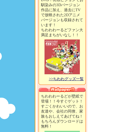
馴染みの3Dバージョン
作品に加え、過去にTV
で放映された2Dアニメ
バージョンも収録されて
います！
ちわわわーるどファン大
満足まちがいなし！！
>>ちわわグッズ一覧
ちわわわーるどが壁紙で
登場！！今すぐゲット！
すごくかわいいので、お
友達や、会社の同僚、家
族もおしえてあげてね！
もちろんダウンロードは
無料！