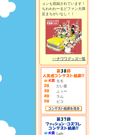
ョンも収録されています！
ちわわわーるどファン大満
足まちがいなし！！
>>チワワグッズ一覧
モモ
だい君
ふぅー
ラム
ピコ
Lady