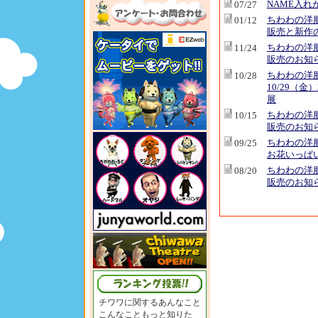
NAME入れ
07/27
ちわわの洋
01/12
販売と新作
ちわわの洋
11/24
販売のお知
ちわわの洋
10/28
10/29（金
展
ちわわの洋
10/15
販売のお知
ちわわの洋
09/25
お花いっぱ
ちわわの洋
08/20
販売のお知
チワワに関するあんなこと
こんなこともっと知りた