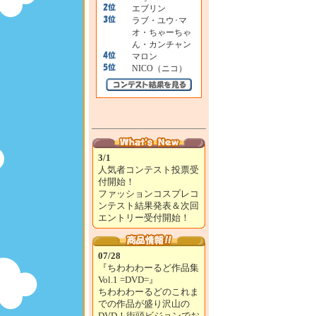
エブリン
ラブ・ユウ･マ
オ・ちゃーちゃ
ん・カンチャン
マロン
NICO（ニコ）
3/1
人気者コンテスト投票受
付開始！
ファッションコスプレコ
ンテスト結果発表＆次回
エントリー受付開始！
07/28
『ちわわわーるど作品集
Vol.1 =DVD=』
ちわわわーるどのこれま
での作品が盛り沢山の
DVD！街頭ビジョンでお