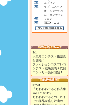
エブリン
ラブ・ユウ･マ
オ・ちゃーちゃ
ん・カンチャン
マロン
NICO（ニコ）
3/1
人気者コンテスト投票受
付開始！
ファッションコスプレコ
ンテスト結果発表＆次回
エントリー受付開始！
07/28
『ちわわわーるど作品集
Vol.1 =DVD=』
ちわわわーるどのこれま
での作品が盛り沢山の
DVD！街頭ビジョンでお