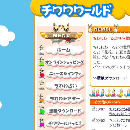
ちわわわーるどNEW壁
ちわわわーるどの世
るど「花花」と夏と
涼しげな『ちわわの
した。
パソコンのデスクトップ
>>壁紙ダウンロード
その他のNEWS
ちわわの洋
10/07
作のお知ら
ちわわの洋
09/02
ンビ柄トレ