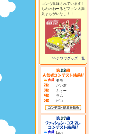
ョンも収録されています！
ちわわわーるどファン大満
足まちがいなし！！
>>チワワグッズ一覧
モモ
だい君
ふぅー
ラム
ピコ
Lady