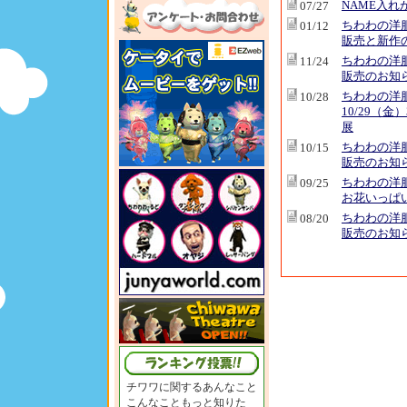
NAME入れ
07/27
ちわわの洋
01/12
販売と新作
ちわわの洋
11/24
販売のお知
ちわわの洋
10/28
10/29（金
展
ちわわの洋
10/15
販売のお知
ちわわの洋
09/25
お花いっぱ
ちわわの洋
08/20
販売のお知
チワワに関するあんなこと
こんなこともっと知りた