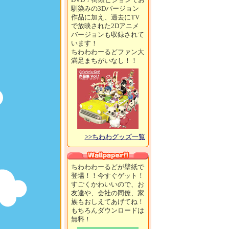
馴染みの3Dバージョン
作品に加え、過去にTV
で放映された2Dアニメ
バージョンも収録されて
います！
ちわわわーるどファン大
満足まちがいなし！！
>>ちわわグッズ一覧
ちわわわーるどが壁紙で
登場！！今すぐゲット！
すごくかわいいので、お
友達や、会社の同僚、家
族もおしえてあげてね！
もちろんダウンロードは
無料！