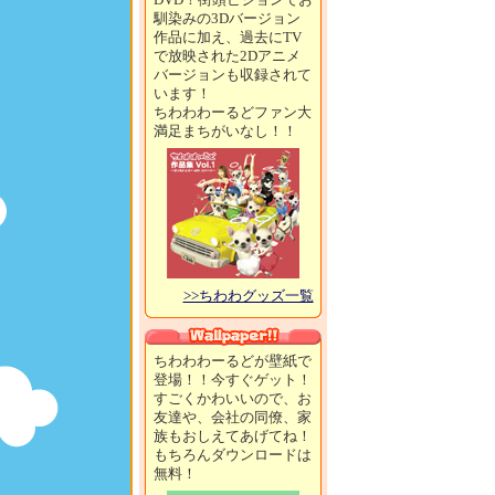
馴染みの3Dバージョン
作品に加え、過去にTV
で放映された2Dアニメ
バージョンも収録されて
います！
ちわわわーるどファン大
満足まちがいなし！！
>>ちわわグッズ一覧
ちわわわーるどが壁紙で
登場！！今すぐゲット！
すごくかわいいので、お
友達や、会社の同僚、家
族もおしえてあげてね！
もちろんダウンロードは
無料！