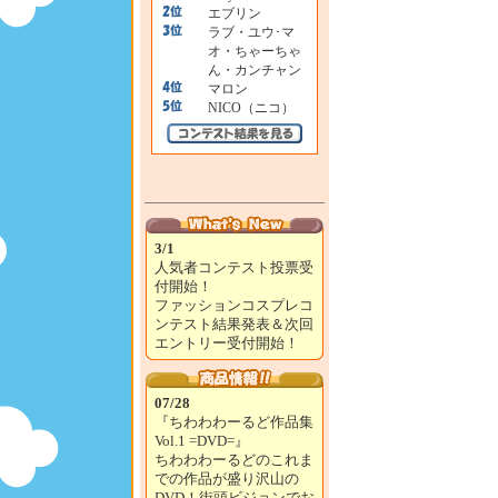
エブリン
ラブ・ユウ･マ
オ・ちゃーちゃ
ん・カンチャン
マロン
NICO（ニコ）
3/1
人気者コンテスト投票受
付開始！
ファッションコスプレコ
ンテスト結果発表＆次回
エントリー受付開始！
07/28
『ちわわわーるど作品集
Vol.1 =DVD=』
ちわわわーるどのこれま
での作品が盛り沢山の
DVD！街頭ビジョンでお