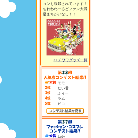
ョンも収録されています！
ちわわわーるどファン大満
足まちがいなし！！
>>チワワグッズ一覧
モモ
だい君
ふぅー
ラム
ピコ
Lady