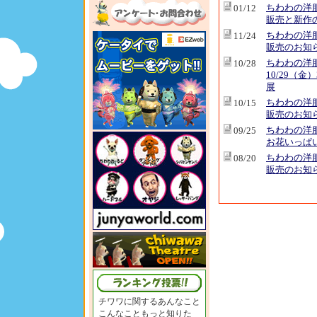
ちわわの洋
01/12
販売と新作
ちわわの洋
11/24
販売のお知
ちわわの洋
10/28
10/29（金
展
ちわわの洋
10/15
販売のお知
ちわわの洋
09/25
お花いっぱ
ちわわの洋
08/20
販売のお知
チワワに関するあんなこと
こんなこともっと知りた