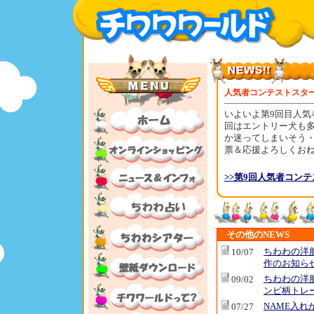
人気者コンテストスタ
いよいよ第9回目人気
回はエントリー犬も
か迷ってしまいそう
票＆応援よろしくお
>>第9回人気者コンテ
その他のNEWS
ちわわの洋
10/07
作のお知ら
ちわわの洋
09/02
ンビ柄トレ
NAME入れ
07/27