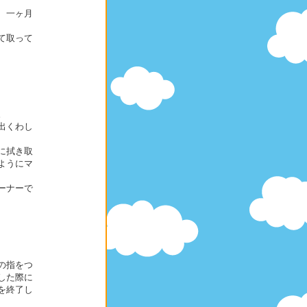
、一ヶ月
て取って
。
出くわし
に拭き取
ようにマ
ーナーで
の指をつ
した際に
を終了し