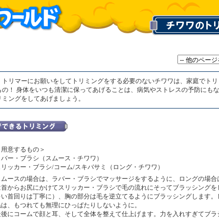
、トリマーにお願いをしてトリミングをする必要のないチワワは、家庭でトリ
もの！ 身体をいつも清潔に保ってあげることは、病気やストレスの予防にも
リミングをしてあげましょう。
＜
用意するもの＞
ラバー・ブラシ（スムース・チワワ）
スリッカー・ブラシ/コーム/スキバサミ（ロング・チワワ）
スムースの場合は、ラバー・ブラシでマッサージをするように、ロングの場合
は首からお尻にかけてスリッカー・ブラシで毛の流れにそってブラッシングを
多い首回りは丁寧に）、胸の部分は毛を逆立てるようにブラッシングします。
毛は、もつれても無理にひっぱたりしないように。
最後にコームで顔と耳、そして全体を整えて仕上げます。力を入れすぎてブラ