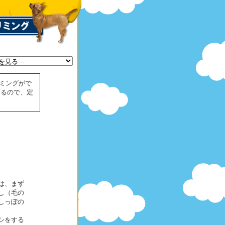
ミングがで
なるので、定
は、まず
し（毛の
しっぽの
シをする