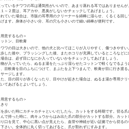
立っているチワワの耳は通気性がいいので、あまり蒸れる耳ではありませんが
に１～２度は、耳アカや、悪臭がしないかチェックしてあげましょう。
汚れていた場合は、市販の耳専用のクリーナーを綿棒に湿らせ、くるくる回し
あげます。身体が小さい分、耳の穴も小さいので細い綿棒が便利です。
＜用意するもの＞
コットン、目軟膏
チワワの目は大きいので、他の犬と比べてほこりが入りやすく、傷つきやすい
散歩した後や、ブラッシングした後、またホコリが充満しているところなどに
た場合は、必ず目になにか入っていないかをチェックしてあげましょう。
異物が入っていたら、ぬるま湯をたっぷり湿らせたコットンで軽くなでるよう
り、目軟膏を目のふちにつけて、まぶたを上下つまんで、軟膏が目に行き渡る
ッサージします。
また、目の回りが赤くなったり、目やけが起きた場合は、ぬるま湯か専用クリ
拭いてあげるとよいでしょう。
＜用意するもの＞
爪きり
床を歩いた時にカチャカチャといいだしたら、カットをする時期です。切る爪
まんで持った時に、肉キュウからはみ出た爪の部分がカットする部分。カット
切り口を見て、中心に黒い点が見えたら、血管や神経が近い証拠でから切るの
て下さい。全体的に丸く切ってあげると、爪が割れずにすみます。