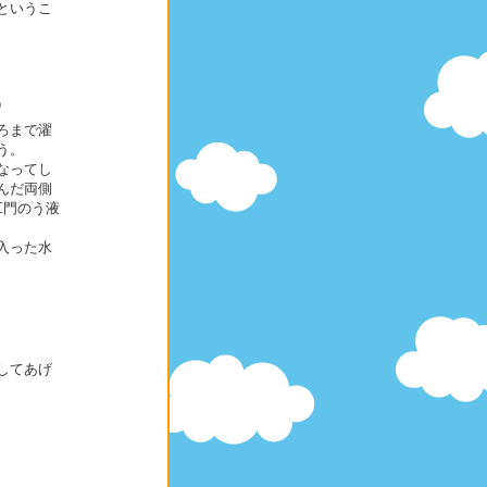
というこ
）
ろまで濯
う。
なってし
んだ両側
肛門のう液
入った水
してあげ