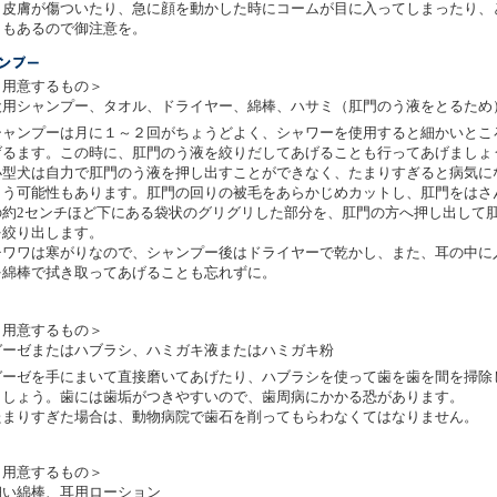
と皮膚が傷ついたり、急に顔を動かした時にコームが目に入ってしまったり、
ともあるので御注意を。
＜
用意するもの＞
犬用シャンプー、タオル、ドライヤー、綿棒、ハサミ（肛門のう液をとるため
シャンプーは月に１～２回がちょうどよく、シャワーを使用すると細かいとこ
げるます。この時に、肛門のう液を絞りだしてあげることも行ってあげましょ
小型犬は自力で肛門のう液を押し出すことができなく、たまりすぎると病気に
まう可能性もあります。肛門の回りの被毛をあらかじめカットし、肛門をはさ
の約2センチほど下にある袋状のグリグリした部分を、肛門の方へ押し出して
を絞り出します。
チワワは寒がりなので、シャンプー後はドライヤーで乾かし、また、耳の中に
を綿棒で拭き取ってあげることも忘れずに。
＜
用意するもの＞
ガーゼまたはハブラシ、ハミガキ液またはハミガキ粉
ガーゼを手にまいて直接磨いてあげたり、ハブラシを使って歯を歯を間を掃除
ましょう。歯には歯垢がつきやすいので、歯周病にかかる恐があります。
たまりすぎた場合は、動物病院で歯石を削ってもらわなくてはなりません。
＜
用意するもの＞
細い綿棒、耳用ローション