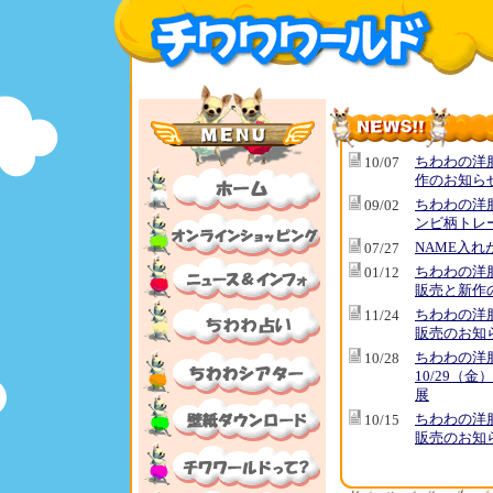
ちわわの洋
10/07
作のお知ら
ちわわの洋
09/02
ンビ柄トレ
NAME入れ
07/27
ちわわの洋
01/12
販売と新作
ちわわの洋
11/24
販売のお知
ちわわの洋
10/28
10/29（金
展
ちわわの洋
10/15
販売のお知