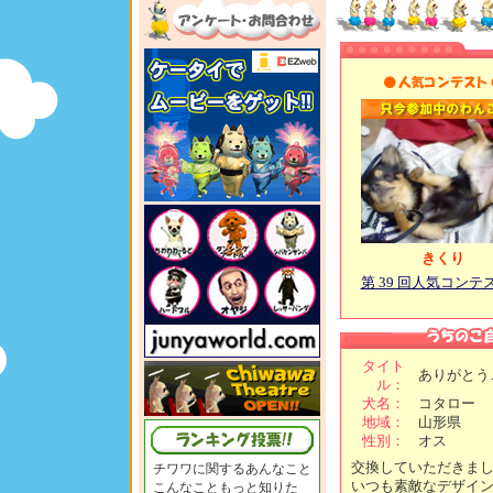
きくり
第 39 回人気コンテ
タイト
ありがとう
ル：
犬名：
コタロー
地域：
山形県
性別：
オス
交換していただきま
チワワに関するあんなこと
いつも素敵なデザイ
こんなこともっと知りた