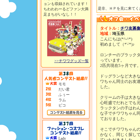
ョンも収録されています！
是非、ＨＰを見に来てく
ちわわわーるどファン大満
足まちがいなし！！
タイトル：
チワ友募
地域：
埼玉県
こんにちは(*^-^*)
初めまして（*'‐'*)♪
ロンチーのブラックタ
っています。
>>チワワグッズ一覧
2匹共現在5ヶ月です
ドッグランなど大き
ワちゃん同士のお友
モモ
した。
だい君
ふぅー
クリームの子は大き
ラム
心旺盛でだれとでも
ピコ
ラックタンの子はわ
な子でチワワちゃん
ておりました。
そこでチワワちゃん
かなく、同じく探し
Lady
ていただきました。