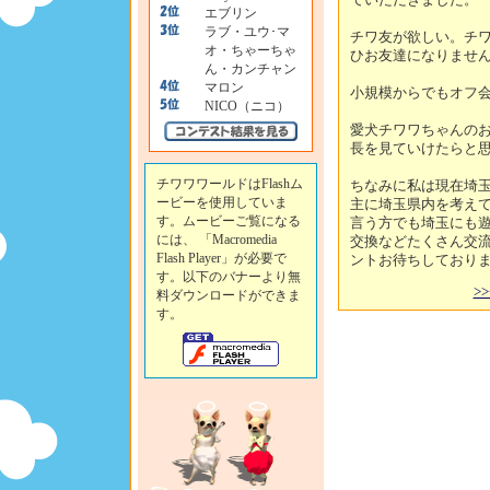
エブリン
ラブ・ユウ･マ
チワ友が欲しい。チ
オ・ちゃーちゃ
ひお友達になりませ
ん・カンチャン
マロン
小規模からでもオフ
NICO（ニコ）
愛犬チワワちゃんの
長を見ていけたらと思っ
チワワワールドはFlashム
ちなみに私は現在埼
ービーを使用していま
主に埼玉県内を考え
す。ムービーご覧になる
言う方でも埼玉にも
には、 「Macromedia
交換などたくさん交
Flash Player」が必要で
ントお待ちしております(^
す。以下のバナーより無
>
料ダウンロードができま
す。