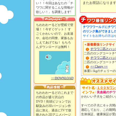
またお世話になります。
い！！今回はあなたの「チ
ワワに関するこんな情報が
欲しい！」を調査します!
ちわわわーるどが壁紙で登
チワワワールドにチワ
場！！今すぐゲット！ す
のリンク集ができまし
ごくかわいいので、お友達
サイトをお持ちの方は
や、会社の同僚、家族もお
しえてあげてね！ もちろ
＜新着最強リンクサイト
んダウンロードは無料！
チワワ二匹とハッ
二匹のロングコートチ
チワワ二匹とハッ
二匹のロングコートチ
++ Cherry ++
体重1.1kgのチェリ
>>DOWNLOAD
１００％ワン
良血統のチワ
ちわわわーるどのこれまで
かわいい子犬をご紹介い
の作品が盛り沢山の
DVD！街頭ビジョンでお
すべての子犬に６ヶ月間
馴染みの3Dバージョン作
適応しており、この期間
品に加え、過去にTVで放
生体保証、健康保証が受
映された2Dアニメバージ